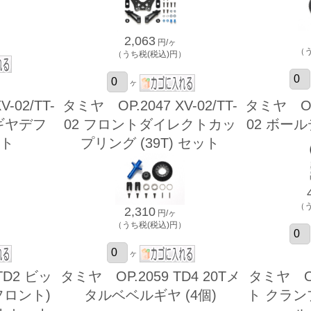
）
2,063
円/ヶ
（
（うち税(税込)円）
ヶ
-02/TT-
タミヤ OP.2047 XV-02/TT-
タミヤ OP.
ギヤデフ
02 フロントダイレクトカッ
02 ボール
ット
プリング (39T) セット
（
2,310
円/ヶ
）
（うち税(税込)円）
ヶ
TD2 ビッ
タミヤ OP.2059 TD4 20Tメ
タミヤ O
フロント)
タルベベルギヤ (4個)
ト クラ