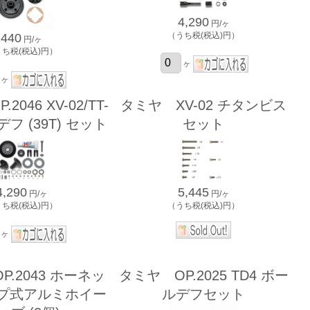
4,290
円/ヶ
（うち税(税込)円）
440
円/ヶ
うち税(税込)円）
ヶ
ヶ
2046 XV-02/TT-
タミヤ XV-02 チタンビス
デフ (39T) セット
セット
4,290
5,445
円/ヶ
円/ヶ
うち税(税込)円）
（うち税(税込)円）
ヶ
P.2043 ホーネッ
タミヤ OP.2025 TD4 ボー
ンプ式アルミホイー
ルデフセット