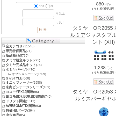
880
円/ヶ
and
or
（うち税(税込)円
円以上
円以下
タミヤ OP.2055 X
ルミアジャスタブ
ント (XH)
全カテゴリ
(11546)
限定特価商品
(71)
新品商品
(5760)
タミヤ組立キット
(291)
タミヤ完成品キット
(76)
1,238
円/ヶ
タミヤパーツ
(4470)
（うち税(税込)円
オプションパーツ(1509)
G☆STYLE
(660)
ミニッツレーサー
(2558)
京商ビンテージシリーズ
(109)
タミヤ OP.2053 X
ヨコモYRX12関連
(96)
ヨコモBD7,BD8,BD9関連
(740)
ルミスパーギヤ
ドリフト関連
(1612)
AWESOMATIX関連
(63)
特価HBパーツ
(364)
中古商品
(85)