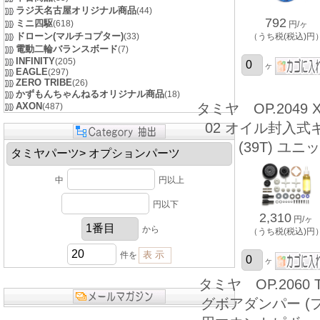
ラジ天名古屋オリジナル商品
(44)
792
ミニ四駆
(618)
円/ヶ
ドローン(マルチコプター)
(33)
（うち税(税込)円
電動二輪バランスボード
(7)
INFINITY
(205)
ヶ
EAGLE
(297)
ZERO TRIBE
(26)
かずもんちゃんねるオリジナル商品
(18)
AXON
タミヤ OP.2049 XV
(487)
02 オイル封入式
(39T) ユニ
中
円以上
円以下
2,310
円/ヶ
から
（うち税(税込)円
件を
ヶ
タミヤ OP.2060 
グボアダンパー (