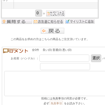
ヶ
この商品をお求めの方はこちらの商品もご注文頂いています。
全0件 良い(0) 普通(0) 悪い(0)
お名前（ハンドル）：
パ
投稿には免責事項の同意が必要です。
必ず
免責事項
をお読み下さい。