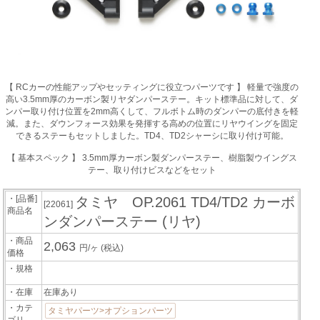
【 RCカーの性能アップやセッティングに役立つパーツです 】 軽量で強度の
高い3.5mm厚のカーボン製リヤダンパーステー。キット標準品に対して、ダ
ンパー取り付け位置を2mm高くして、フルボトム時のダンパーの底付きを軽
減。また、ダウンフォース効果を発揮する高めの位置にリヤウイングを固定
できるステーもセットしました。TD4、TD2シャーシに取り付け可能。
【 基本スペック 】 3.5mm厚カーボン製ダンパーステー、樹脂製ウイングス
テー、取り付けビスなどをセット
・[品番]
タミヤ OP.2061 TD4/TD2 カーボ
[22061]
商品名
ンダンパーステー (リヤ)
・商品
2,063
円/ヶ
(税込)
価格
・規格
・在庫
在庫あり
・カテ
タミヤパーツ>オプションパーツ
ゴリ