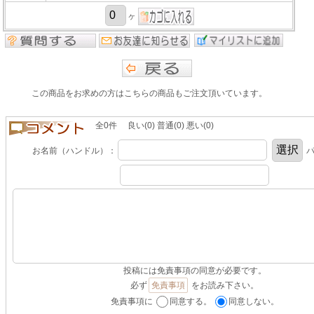
ヶ
この商品をお求めの方はこちらの商品もご注文頂いています。
全0件 良い(0) 普通(0) 悪い(0)
お名前（ハンドル）：
パ
投稿には免責事項の同意が必要です。
必ず
免責事項
をお読み下さい。
免責事項に
同意する。
同意しない。