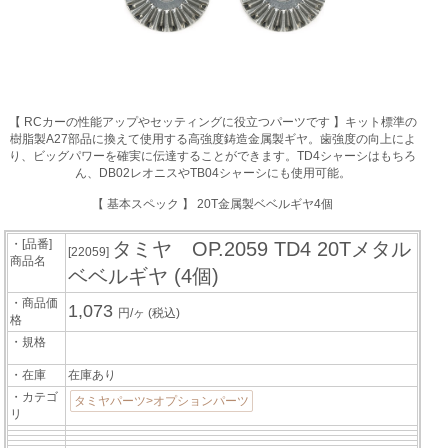
【 RCカーの性能アップやセッティングに役立つパーツです 】キット標準の
樹脂製A27部品に換えて使用する高強度鋳造金属製ギヤ。歯強度の向上によ
り、ビッグパワーを確実に伝達することができます。TD4シャーシはもちろ
ん、DB02レオニスやTB04シャーシにも使用可能。
【 基本スペック 】 20T金属製ベベルギヤ4個
・[品番]
タミヤ OP.2059 TD4 20Tメタル
[22059]
商品名
ベベルギヤ (4個)
・商品価
1,073
円/ヶ
(税込)
格
・規格
・在庫
在庫あり
・カテゴ
タミヤパーツ>オプションパーツ
リ