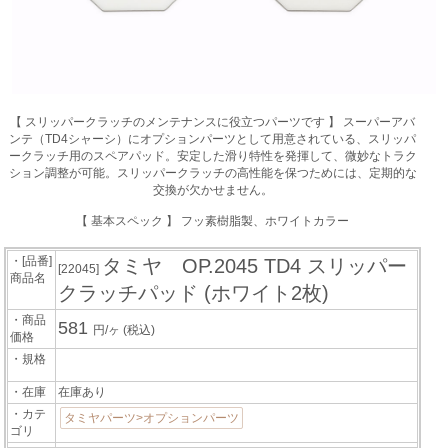
【 スリッパークラッチのメンテナンスに役立つパーツです 】 スーパーアバ
ンテ（TD4シャーシ）にオプションパーツとして用意されている、スリッパ
ークラッチ用のスペアパッド。安定した滑り特性を発揮して、微妙なトラク
ション調整が可能。スリッパークラッチの高性能を保つためには、定期的な
交換が欠かせません。
【 基本スペック 】 フッ素樹脂製、ホワイトカラー
・[品番]
タミヤ OP.2045 TD4 スリッパー
[22045]
商品名
クラッチパッド (ホワイト2枚)
・商品
581
円/ヶ
(税込)
価格
・規格
・在庫
在庫あり
・カテ
タミヤパーツ>オプションパーツ
ゴリ