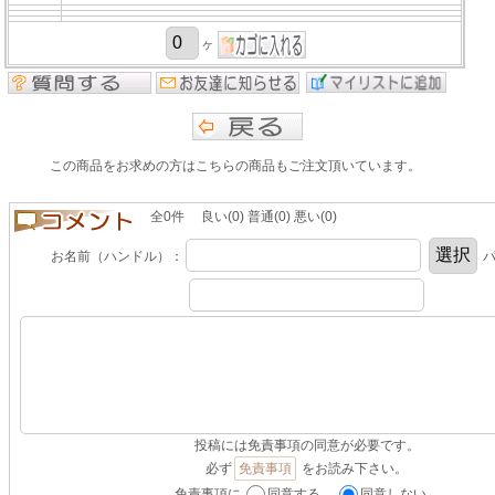
ヶ
この商品をお求めの方はこちらの商品もご注文頂いています。
全0件 良い(0) 普通(0) 悪い(0)
お名前（ハンドル）：
パ
投稿には免責事項の同意が必要です。
必ず
免責事項
をお読み下さい。
免責事項に
同意する。
同意しない。