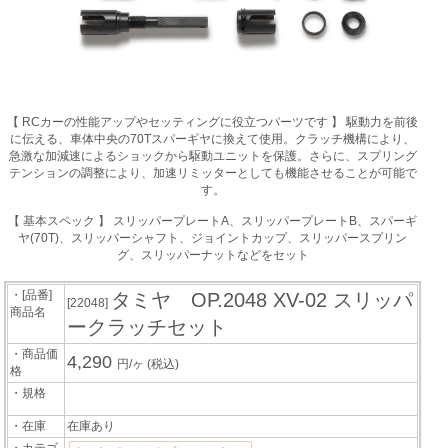
【 RCカーの性能アップやセッティングに役立つパーツです 】 駆動力を前後
に伝える、車体中央の70Tスパーギヤに換えて使用。クラッチ機構により、
急激な加減速によるショックから駆動ユニットを保護。さらに、スプリング
テンションの調整により、加速リミッターとしても機能させることが可能で
す。
【 基本スペック 】 スリッパープレートA、スリッパープレートB、スパーギ
ヤ(70T)、スリッパーシャフト、ジョイントカップ、スリッパースプリン
グ、スリッパーナットなどをセット
・[品番]
タミヤ OP.2048 XV-02 スリッパ
[22048]
商品名
ークラッチセット
・商品価
4,290
円/ヶ
(税込)
格
・規格
・在庫
在庫あり
・カテゴ