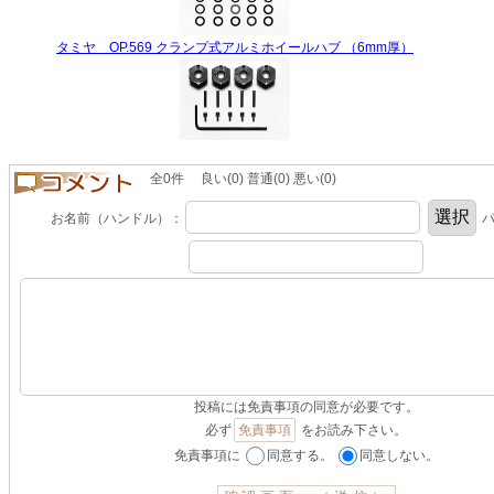
タミヤ OP.569 クランプ式アルミホイールハブ （6mm厚）
全0件 良い(0) 普通(0) 悪い(0)
お名前（ハンドル）：
パ
投稿には免責事項の同意が必要です。
必ず
免責事項
をお読み下さい。
免責事項に
同意する。
同意しない。