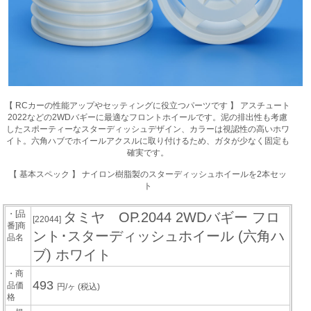
【 RCカーの性能アップやセッティングに役立つパーツです 】 アスチュート
2022などの2WDバギーに最適なフロントホイールです。泥の排出性も考慮
したスポーティーなスターディッシュデザイン、カラーは視認性の高いホワ
イト。六角ハブでホイールアクスルに取り付けるため、ガタが少なく固定も
確実です。
【 基本スペック 】 ナイロン樹脂製のスターディッシュホイールを2本セッ
ト
・[品
タミヤ OP.2044 2WDバギー フロ
[22044]
番]商
ント･スターディッシュホイール (六角ハ
品名
ブ) ホワイト
・商
493
品価
円/ヶ
(税込)
格