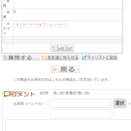
・規
格
0
・在
庫
・カ
タミヤパーツ>オプションパーツ
テゴ
リ
この商品をお求めの方はこちらの商品もご注文頂いています。
全0件 良い(0) 普通(0) 悪い(0)
お名前（ハンドル）：
パ