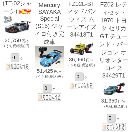
(TT-02シャ
FZ02L-BT
FZ02 レデ
Mercury
ーシ)
マッドバン
SAYAKA
ィセット
Special
ウィズ ム
1970 トヨ
(S15) ジャ
ーンアイズ
タ セリカ
イロ付き完
34413T1
GT チュー
35,750
成車
円/ヶ
ンド・バー
（うち税(税込)円）
ジョン オ
ヶ
36,960
リオンター
円/ヶ
（うち税(税込)円）
コイズ
51,425
円/ヶ
34429T1
（うち税(税込)円）
ヶ
ヶ
31,350
円/ヶ
（うち税(税込)円）
ヶ