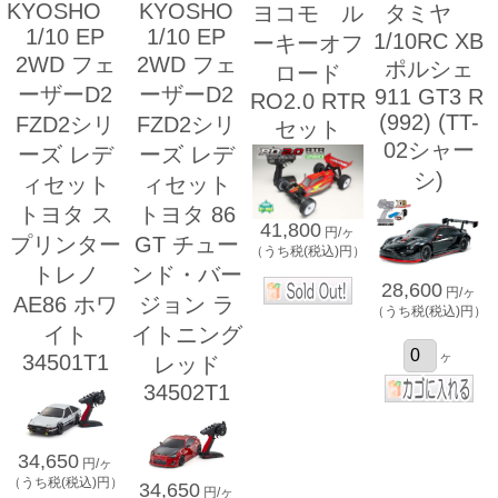
KYOSHO
KYOSHO
ヨコモ ル
タミヤ
1/10 EP
1/10 EP
1/10RC XB
ーキーオフ
2WD フェ
2WD フェ
ポルシェ
ロード
ーザーD2
ーザーD2
911 GT3 R
RO2.0 RTR
(992) (TT-
FZD2シリ
FZD2シリ
セット
02シャー
ーズ レデ
ーズ レデ
シ)
ィセット
ィセット
トヨタ ス
トヨタ 86
41,800
円/ヶ
プリンター
GT チュー
（うち税(税込)円）
トレノ
ンド・バー
28,600
円/ヶ
AE86 ホワ
ジョン ラ
（うち税(税込)円）
イト
イトニング
ヶ
34501T1
レッド
34502T1
34,650
円/ヶ
（うち税(税込)円）
34,650
円/ヶ