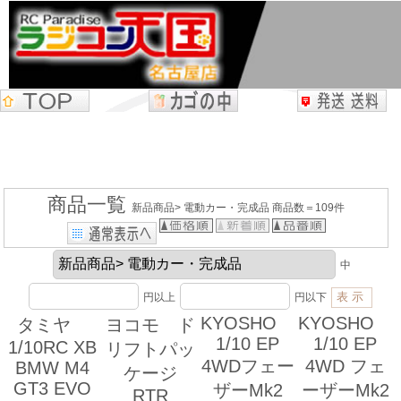
商品一覧
新品商品> 電動カー・完成品 商品数＝109件
中
円以上
円以下
KYOSHO
KYOSHO
タミヤ
ヨコモ ド
1/10 EP
1/10 EP
1/10RC XB
リフトパッ
4WDフェー
4WD フェ
BMW M4
ケージ
GT3 EVO
ザーMk2
ーザーMk2
RTR