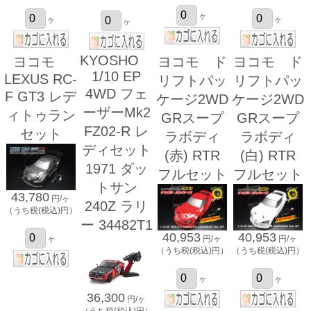
ヶ
ヶ
ヶ
ヶ
KYOSHO
ヨコモ
ヨコモ ド
ヨコモ ド
1/10 EP
LEXUS RC-
リフトパッ
リフトパッ
4WD フェ
F GT3 レデ
ケージ2WD
ケージ2WD
ーザーMk2
ィトゥラン
GRスープ
GRスープ
FZ02-R レ
セット
ラボディ
ラボディ
ディセット
(赤) RTR
(白) RTR
1971 ダッ
フルセット
フルセット
トサン
43,780
円/ヶ
240Z ラリ
（うち税(税込)円）
ー 34482T1
40,953
40,953
ヶ
円/ヶ
円/ヶ
（うち税(税込)円）
（うち税(税込)円）
ヶ
ヶ
36,300
円/ヶ
（うち税(税込)円）