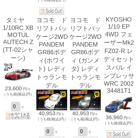
KYOSHO
タミヤ
ヨコモ ド
ヨコモ ド
1/10 EP
1/10RC XB
リフトパッ
リフトパッ
4WD フェ
MOTUL
ケージ2WD
ケージ2WD
AUTECH Z
ーザーMk2
PANDEM
PANDEM
(TT-02シャ
FZ02-R レ
GR86ボデ
GR86ボデ
ーシ)
ディセット
ィ(ホワイ
ィ (ガンメ
スバル イ
ト) レディ
タ) レディ
ンプレッサ
トゥランモ
トゥランモ
WRC 2002
デル
デル
23,600
円/ヶ
34481T1
（うち税(税込)円）
ヶ
40,953
40,953
円/ヶ
円/ヶ
36,960
円/ヶ
（うち税(税込)円）
（うち税(税込)円）
（うち税(税込)円）
ヶ
ヶ