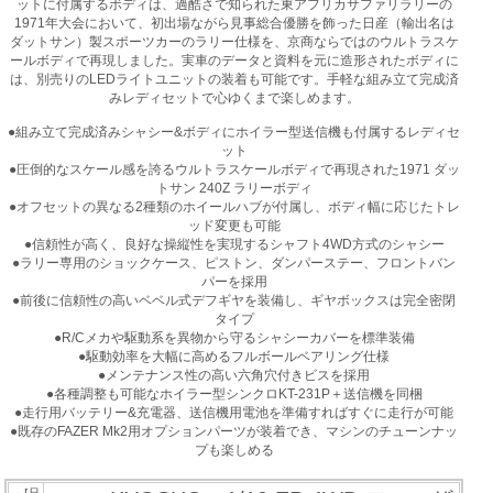
ットに付属するボディは、過酷さで知られた東アフリカサファリラリーの
1971年大会において、初出場ながら見事総合優勝を飾った日産（輸出名は
ダットサン）製スポーツカーのラリー仕様を、京商ならではのウルトラスケ
ールボディで再現しました。実車のデータと資料を元に造形されたボディに
は、別売りのLEDライトユニットの装着も可能です。手軽な組み立て完成済
みレディセットで心ゆくまで楽しめます。
●組み立て完成済みシャシー&ボディにホイラー型送信機も付属するレディセ
ット
●圧倒的なスケール感を誇るウルトラスケールボディで再現された1971 ダッ
トサン 240Z ラリーボディ
●オフセットの異なる2種類のホイールハブが付属し、ボディ幅に応じたトレ
ッド変更も可能
●信頼性が高く、良好な操縦性を実現するシャフト4WD方式のシャシー
●ラリー専用のショックケース、ピストン、ダンパーステー、フロントバン
パーを採用
●前後に信頼性の高いベベル式デフギヤを装備し、ギヤボックスは完全密閉
タイプ
●R/Cメカや駆動系を異物から守るシャシーカバーを標準装備
●駆動効率を大幅に高めるフルボールベアリング仕様
●メンテナンス性の高い六角穴付きビスを採用
●各種調整も可能なホイラー型シンクロKT-231P＋送信機を同梱
●走行用バッテリー&充電器、送信機用電池を準備すればすぐに走行が可能
●既存のFAZER Mk2用オプションパーツが装着でき、マシンのチューンナッ
プも楽しめる