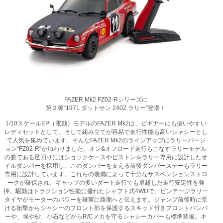
FAZER Mk2 FZ02-Rシリーズに
第２弾“1971 ダットサン 240Z ラリー”登場！
1/10スケールEP（電動）モデルのFAZER Mk2は、ビギナーにも扱いやすい
レディセットとして、そして組み立てが容易で走行性能も高いシャシーとし
て人気を集めています。そんなFAZER Mk2のラインアップにラリーバージ
ョン“FZ02-R”が加わりました。オン&オフロード走行もこなすラリーモデル
の要である足回りにはショックケースやピストンをラリー専用に設計したオ
イルダンパーを採用し、このダンパーを支える前後ダンパーステーもラリー
専用に設計しています。これらの装備によって十分なサスペンションストロ
ークが確保され、ギャップの多いダート走行でも卓越した走行安定性を発
揮。駆動はトラクション性能に優れたシャフト式4WDで、ビンテージラリー
タイヤがモーターのパワーを確実に路面へと伝えます。ジャンプ前後時に受
ける衝撃からシャシーのフロント部を保護するスキッド付きフロントバンバ
ーや、埃や砂、小石などからR/Cメカを守るシャシーカバーも標準装備。キ