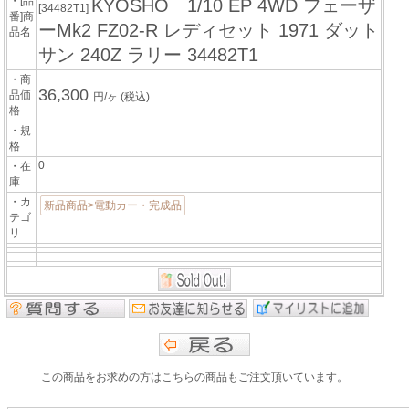
・[品
KYOSHO 1/10 EP 4WD フェーザ
[34482T1]
番]商
ーMk2 FZ02-R レディセット 1971 ダット
品名
サン 240Z ラリー 34482T1
・商
36,300
品価
円/ヶ
(税込)
格
・規
格
0
・在
庫
・カ
新品商品>電動カー・完成品
テゴ
リ
この商品をお求めの方はこちらの商品もご注文頂いています。