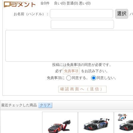
全0件 良い(0) 普通(0) 悪い(0)
お名前（ハンドル）：
パ
投稿には免責事項の同意が必要です。
必ず
免責事項
をお読み下さい。
免責事項に
同意する。
同意しない。
最近チェックした商品
クリア