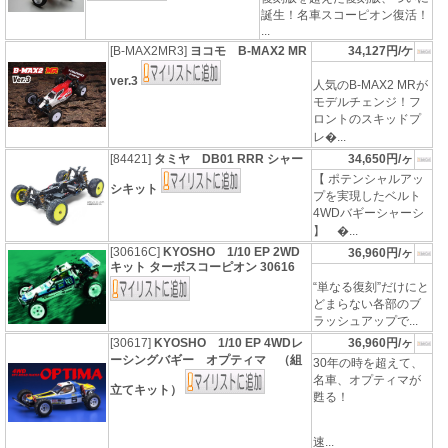
誕生！名車スコーピオン復活！
...
[B-MAX2MR3]
ヨコモ B-MAX2 MR
34,127円/ケ
ver.3
人気のB-MAX2 MRが
モデルチェンジ！フ
ロントのスキッドプ
レ�...
[84421]
タミヤ DB01 RRR シャー
34,650円/ヶ
【 ポテンシャルアッ
シキット
プを実現したベルト
4WDバギーシャーシ
】 �...
[30616C]
KYOSHO 1/10 EP 2WD
36,960円/ヶ
キット ターボスコーピオン 30616
“単なる復刻”だけにと
どまらない各部のブ
ラッシュアップで...
[30617]
KYOSHO 1/10 EP 4WDレ
36,960円/ヶ
ーシングバギー オプティマ （組
30年の時を超えて、
名車、オプティマが
立てキット）
甦る！
速...