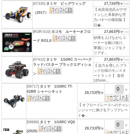
[47330]
タミヤ ビッグウィッグ
27,720円/ヶ
【 由良拓也氏がデザ
（2017）
インした革新的な空
力バギーの復刻版 】
日�...
[ROR-010]
ヨコモ ルーキーオフロ
27,863円/ヶ
砂煙を上げながらコ
ード RO1.0
ーナーを駆け抜け、
華麗にジャンプをク
リアす...
[47432]
タミヤ 1/10RC スーパーク
27,863円/ヶ
ラッドバスター ブラックエディショ
【 迫力を増したブラ
ック仕様のモンスタ
ン
ートラック 】 直径
165mm...
[58717]
タミヤ 1/10RC TT-
ヶ
02BR シャーシキット
29,733円/ヶ
【 オフロードレースへのチャレ
ンジャーに捧げるアップグレー
ド�...
[58686]
タミヤ 1/10RC VQS
ヶ
29,733円/ヶ
(2020)