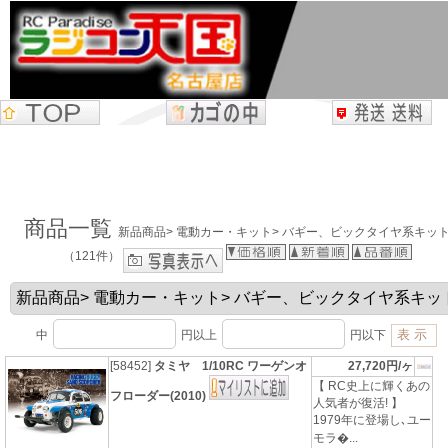
商品一覧
新品商品> 電動カー・キット> バギー、ビックタイヤ系キッ
（121件）
中
円以上
円以下
[58452]
タミヤ 1/10RC ワーゲンオ
27,720円/ヶ
【 RC史上に輝くあの
フローダー(2010)
人気者が復活! 】
1979年に登場し､ユー
モラ�...