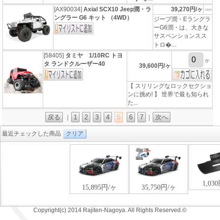
[AX90034]
Axial SCX10 Jeep潤・ラ
39,270円/ヶ
ングラー G6 キット （4WD）
ジープ潤・Eラングラ
ーG6潤・は、大きな
サスペンションスス
トロ�...
[58405]
タミヤ 1/10RC トヨ
ヶ
タ ランドクルーザー40
39,600円/ヶ
【 スリリングなロックセクショ
ンに挑め! 】 世界で最も知られ
た...
戻る
1
2
3
4
5
6
7
次へ
｜
｜
最近チェックした商品
クリア
Copyright(c) 2014 Rajiten-Nagoya. All Rights Reserved.©