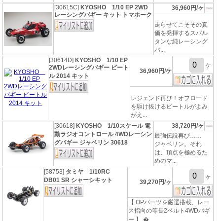
[30615C]
KYOSHO 1/10 EP 2WD
36,960円/ヶ
レーシングバギー キット トマホーク
走らせてこそその真
価を発揮するスパル
タンな純レーシング
バ...
[30614D]
KYOSHO 1/10 EP
ケ
2WDレーシングバギー ビート
36,960円/ケ
ル 2014 キット
レジェンド再び！オフロード
を駆け抜けるビートルがよみ
がえ...
[30618]
KYOSHO 1/10スケール 電
38,720円/ヶ
動ラジオコントロール 4WDレーシン
最強伝説再び……
グバギー ジャベリン 30618
ジャベリン。それ
は、頂点を極めるた
めのマ...
[58753]
タミヤ 1/10RC
ヶ
DB01 SR シャーシキット
39,270円/ヶ
【 OPパーツを厳選搭載、レー
ス指向の等長2ベルト4WDバギ
ー 】 �...