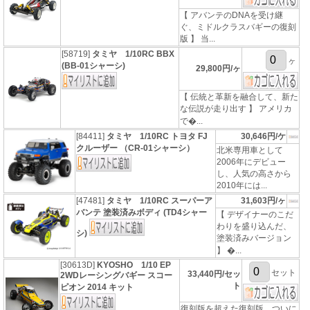
【 アバンテのDNAを受け継
ぐ、ミドルクラスバギーの復刻
版 】 当...
[58719]
タミヤ 1/10RC BBX
ヶ
(BB-01シャーシ)
29,800円/ヶ
【 伝統と革新を融合して、新た
な伝説が走り出す 】 アメリカ
で�...
[84411]
タミヤ 1/10RC トヨタ FJ
30,646円/ケ
クルーザー （CR-01シャーシ）
北米専用車として
2006年にデビュー
し、人気の高さから
2010年には...
[47481]
タミヤ 1/10RC スーパーア
31,603円/ヶ
バンテ 塗装済みボディ (TD4シャー
【 デザイナーのこだ
わりを盛り込んだ、
シ)
塗装済みバージョン
】 �...
[30613D]
KYOSHO 1/10 EP
セット
33,440円/セッ
2WDレーシングバギー スコー
ト
ピオン 2014 キット
復刻版を超えた復刻版、ついに