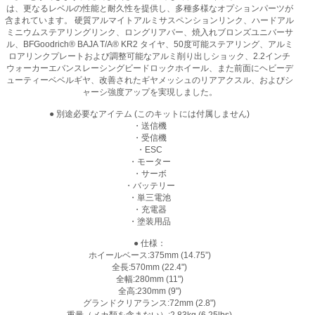
は、更なるレベルの性能と耐久性を提供し、多種多様なオプションパーツが
含まれています。 硬質アルマイトアルミサスペンションリンク、ハードアル
ミニウムステアリングリンク、ロングリアバー、焼入れブロンズユニバーサ
ル、BFGoodrich® BAJA T/A® KR2 タイヤ、50度可能ステアリング、アルミ
ロアリンクプレートおよび調整可能なアルミ削り出しショック、2.2インチ
ウォーカーエバンスレーシングビードロックホイール、また前面にヘビーデ
ューティーベベルギヤ、改善されたギヤメッシュのリアアクスル、およびシ
ャーシ強度アップを実現しました。
● 別途必要なアイテム (このキットには付属しません)
・送信機
・受信機
・ESC
・モーター
・サーボ
・バッテリー
・単三電池
・充電器
・塗装用品
● 仕様：
ホイールベース:375mm (14.75”)
全長:570mm (22.4")
全幅:280mm (11")
全高:230mm (9")
グランドクリアランス:72mm (2.8")