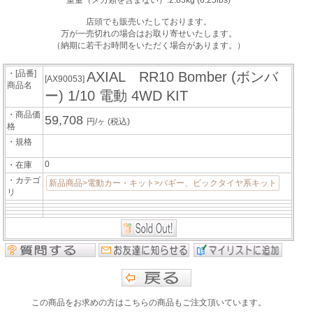
重量（メカ類を含まない）:2.83kg (6.25lbs)
店頭でも販売いたしております。
万が一売切れの場合はお取り寄せいたします。
（納期に若干お時間をいただく場合があります。）
・[品番]
AXIAL RR10 Bomber (ボンバ
[AX90053]
商品名
ー) 1/10 電動 4WD KIT
・商品価
59,708
円/ヶ
(税込)
格
・規格
0
・在庫
・カテゴ
新品商品>電動カー・キット>バギー、ビックタイヤ系キット
リ
この商品をお求めの方はこちらの商品もご注文頂いています。