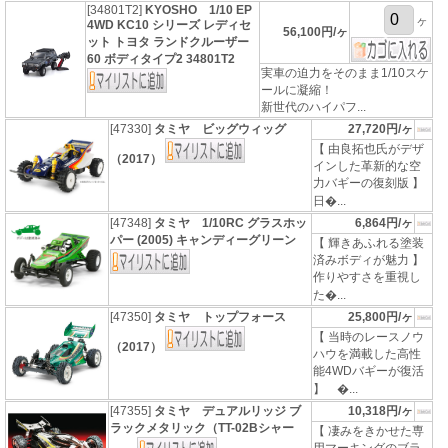
[34801T2]
KYOSHO 1/10 EP
ヶ
4WD KC10 シリーズ レディセ
56,100円/ヶ
ット トヨタ ランドクルーザー
60 ボディタイプ2 34801T2
実車の迫力をそのまま1/10スケ
ールに凝縮！
新世代のハイパフ...
[47330]
タミヤ ビッグウィッグ
27,720円/ヶ
【 由良拓也氏がデザ
（2017）
インした革新的な空
力バギーの復刻版 】
日�...
[47348]
タミヤ 1/10RC グラスホッ
6,864円/ヶ
パー (2005) キャンディーグリーン
【 輝きあふれる塗装
済みボディが魅力 】
作りやすさを重視し
た�...
[47350]
タミヤ トップフォース
25,800円/ヶ
【 当時のレースノウ
（2017）
ハウを満載した高性
能4WDバギーが復活
】 �...
[47355]
タミヤ デュアルリッジ ブ
10,318円/ヶ
ラックメタリック（TT-02Bシャー
【 凄みをきかせた専