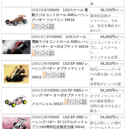
速...
[30618]
KYOSHO 1/10スケール 電
38,720円/ヶ
動ラジオコントロール 4WDレーシン
最強伝説再び……
グバギー ジャベリン 30618
ジャベリン。それ
は、頂点を極めるた
めのマ...
[30619C]
KYOSHO 1/10スケール
44,000円/ヶ
電動ラジオコントロール 4WDレーシ
よりコンペティティ
ングバギー ターボオプティマ 30619
ブに、よりクール
に……
オリジナルを忠実...
[30622]
KYOSHO 1/10 EP 4WD レ
49,302円/ヶ
ーシングバギー オプティマミッド
現代レーシングバギ
ーの礎を築いた立役
30622
者
世界戦デビューの驚...
[30623]
KYOSHO 1/10 EP 4WDレー
56,100円/ヶ
シングバギー ターボオプティマミッ
オプティマシリーズ
幻の最終形態が
ドスペシャル 30623
当時の姿そのままに
蘇る！...
[30642]
KYOSHO 1/10 EP 2WD レ
54,450円/ヶ
ーシングバギー '87 JJアルティマ レ
誰もが欲しいと憧れ
プリカ60周年記念限定仕様 30642
たワールドチャンピ