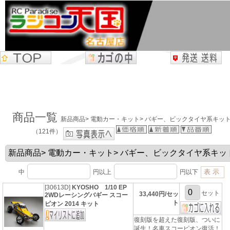
商品一覧
新品商品> 電動カー・キット> バギー、ビックタイヤ系キッ
（121件）
中
円以上
円以下
[30613D]
KYOSHO 1/10 EP
セット
33,440円/セッ
2WDレーシングバギー スコー
ト
ピオン 2014 キット
復刻版を超えた復刻版、ついに
誕生！名車スコーピオン復活！