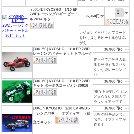
...
[30614D]
KYOSHO 1/10 EP
ケ
2WDレーシングバギー ビート
36,960円/ケ
ル 2014 キット
レジェンド再び！オフロード
を駆け抜けるビートルがよみ
がえ...
[30615C]
KYOSHO 1/10 EP 2WD
36,960円/ヶ
レーシングバギー キット トマホーク
走らせてこそその真
価を発揮するスパル
タンな純レーシング
バ...
[30616C]
KYOSHO 1/10 EP 2WD
36,960円/ヶ
キット ターボスコーピオン 30616
“単なる復刻”だけにと
どまらない各部のブ
ラッシュアップで...
[30617]
KYOSHO 1/10 EP 4WDレ
36,960円/ヶ
ーシングバギー オプティマ （組
30年の時を超えて、
名車、オプティマが
立てキット）
甦る！