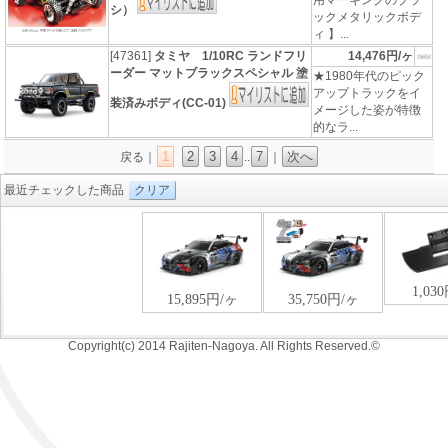
用マーキングのブラ
シ）
ックメタリックボデ
ィ 】...
[47361]
タミヤ 1/10RC ランドフリ
14,476円/ヶ
ーダー マットブラックスペシャル 塗
★1980年代のピック
アップトラックをイ
装済みボディ(CC-01)
メージした姿が特徴
的なラ...
1
2
3
4
7
次へ
戻る｜
..
｜
最近チェックした商品
クリア
Copyright(c) 2014 Rajiten-Nagoya. All Rights Reserved.©