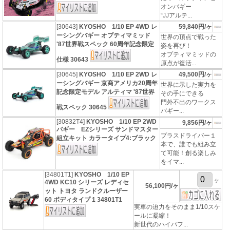
オンバギー
“JJアルテ...
[30643]
KYOSHO 1/10 EP 4WD レ
59,840円/ヶ
ーシングバギー オプティマミッド
世界の頂点で戦った
'87世界戦スペック 60周年記念限定
姿を再び！
オプティマミッドの
仕様 30643
原点が復活...
[30645]
KYOSHO 1/10 EP 2WD レ
49,500円/ヶ
ーシングバギー 京商アメリカ20周年
世界に示した実力を
記念限定モデル アルティマ '87世界
その手にできる
門外不出のワークス
戦スペック 30645
バギー...
[30832T4]
KYOSHO 1/10 EP 2WD
9,856円/ヶ
バギー EZシリーズ サンドマスター
プラスドライバー１
組立キット カラータイプ4:ブラック
本で、誰でも組み立
て可能！創る楽しみ
をイマ...
[34801T1]
KYOSHO 1/10 EP
ヶ
4WD KC10 シリーズ レディセ
56,100円/ヶ
ット トヨタ ランドクルーザー
60 ボディタイプ 1 34801T1
実車の迫力をそのまま1/10スケ
ールに凝縮！
新世代のハイパフ...