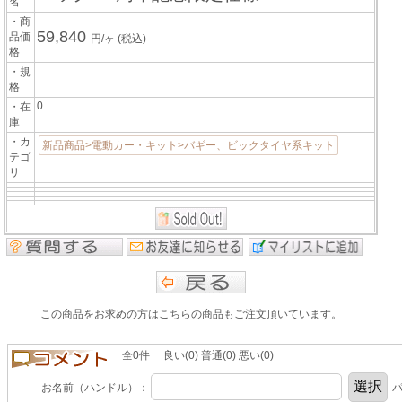
名
・商
59,840
品価
円/ヶ
(税込)
格
・規
格
0
・在
庫
・カ
新品商品>電動カー・キット>バギー、ビックタイヤ系キット
テゴ
リ
この商品をお求めの方はこちらの商品もご注文頂いています。
全0件 良い(0) 普通(0) 悪い(0)
お名前（ハンドル）：
パ