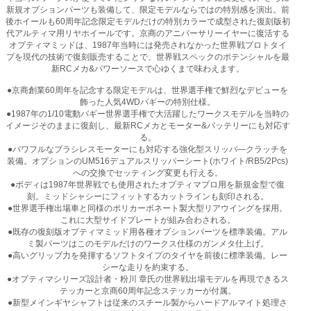
新規オプションパーツも装備して、限定モデルならではの特別感を演出。前
後ホイールも60周年記念限定モデルだけの特別カラーで成型された復刻版初
代アルティマ用リヤホイールです。京商のアニバーサリーイヤーに復活する
オプティマミッドは、1987年当時には発売されなかった世界戦プロトタイ
プを現代の技術で復刻販売することで、世界戦スペックのポテンシャルを最
新RCメカ&パワーソースで心ゆくまで味わえます。
●京商創業60周年を記念する限定モデルは、世界選手権で鮮烈なデビューを
飾った人気4WDバギーの特別仕様。
●1987年の1/10電動バギー世界選手権で大活躍したワークスモデルを当時の
イメージそのままに復刻し、最新RCメカとモーター&バッテリーにも対応す
る。
●パワフルなブラシレスモーターにも対応する強化型スリッパ―クラッチを
装備。オプションのUM516デュアルスリッパーシート(ホワイト/RB5/2Pcs)
への交換でセッティング変更も行える。
●ボディは1987年世界戦でも使用されたオプティマプロ用を新規金型で復
刻。ミッドシャシーにフィットするカットラインも刻印される。
●世界選手権出場車と同様のポリカーボネート製大型リアウイングを採用。
これに大型サイドプレートが組み合わされる。
●既存の復刻版オプティマミッド用各種オプションパーツを標準装備。アル
ミ製パーツはこのモデルだけのワークス仕様のガンメタ仕上げ。
●高いグリップ力を発揮するソフトタイプのタイヤを前後に標準装備。レー
シーな走りを約束する。
●オプティマシリーズ設計者・粉川 章氏の世界戦出場モデルを再現できるス
テッカーと京商60周年記念ステッカーが付属。
●新型メインギヤシャフトは従来のスチール製からハードアルマイト処理さ