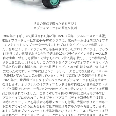
世界の頂点で戦った姿を再び！
オプティマミッドの原点が復活
1987年にイギリスで開催された第2回IFMAR（国際モデルレースカー連盟）
電動オフロードカー世界選手権4WDクラスに、京商チームは従来型のオプテ
ィマをミッドシップモーター仕様にしたプロトタイプマシンで出場しまし
た。当時はミッド・オプティマとも仮称されていたプロトタイプは、ぶっつ
け本番に近い状態でありながら予選上位10台で争うAメイン決勝レースに5
台が進出。惜しくも優勝こそ逃すものの、2位入賞を果たし、その性能の高
さを世界に見せつけました。このプロトタイプはやがてオプティマミッドの
正式名称を得て市販され、誰でも世界トップレベルの性能を体感できるよう
になったのです。2022年にはビンテージシリーズとして復刻され、1980年
代後期と変わらぬ人気を博しています。そして京商が創業60周年を迎えた
2023年に、世界戦プロトタイプスペックのオプティマミッドも限定生産で
復活します。オリジナルのオプティマミッドは基本構成こそ世界戦プロトタ
イプと同様でしたが、一部のパーツはオプション扱いとなり、ボディは専用
品が採用されていました。これに対して今回の60周年記念限定モデルでは、
プロトタイプに使われていたオプティマプロ用ボディを新規金型で復刻し、
当時のカラーリングを再現する専用デカールも付属。大型のポリカーボネー
ト製リアウイングを組み合わせて世界戦出場モデルの姿を再現しています。
加えて各種オプションパーツも標準装備となりました。アルミ製パーツは87
年当時のワークスが使っていたシックなガンメタリックに変更され、さらに