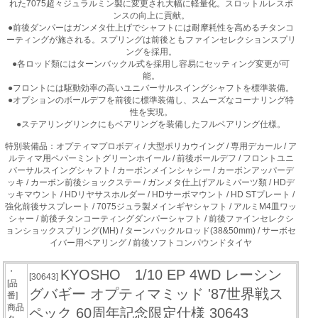
れた7075超々ジュラルミン製に変更され大幅に軽量化。スロットルレスポ
ンスの向上に貢献。
●前後ダンパーはガンメタ仕上げでシャフトには耐摩耗性を高めるチタンコ
ーティングが施される。スプリングは前後ともファインセレクションスプリ
ングを採用。
●各ロッド類にはターンバックル式を採用し容易にセッティング変更が可
能。
●フロントには駆動効率の高いユニバーサルスイングシャフトを標準装備。
●オプションのボールデフを前後に標準装備し、スムーズなコーナリング特
性を実現。
●ステアリングリンクにもベアリングを装備したフルベアリング仕様。
特別装備品：オプティマプロボディ / 大型ポリカウイング / 専用デカール / ア
ルティマ用ペパーミントグリーンホイール / 前後ボールデフ / フロントユニ
バーサルスイングシャフト / カーボンメインシャシー / カーボンアッパーデ
ッキ / カーボン前後ショックステー / ガンメタ仕上げアルミパーツ類 / HDデ
ッキマウント / HDリヤサスホルダー / HDサーボマウント / HD STプレート /
強化前後サスプレート / 7075ジュラ製メインギヤシャフト / アルミM4皿ワッ
シャー / 前後チタンコーティングダンパーシャフト / 前後ファインセレクシ
ョンショックスプリング(MH) / ターンバックルロッド(38&50mm) / サーボセ
イバー用ベアリング / 前後ソフトコンパウンドタイヤ
・
KYOSHO 1/10 EP 4WD レーシン
[30643]
[品
グバギー オプティマミッド '87世界戦ス
番]
商品
ペック 60周年記念限定仕様 30643