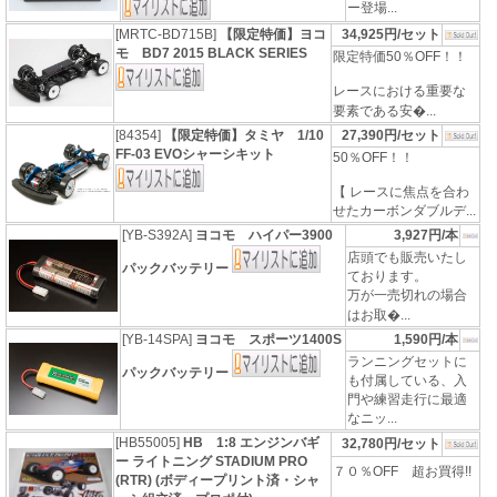
ー登場...
[MRTC-BD715B]
【限定特価】ヨコ
34,925円/セット
モ BD7 2015 BLACK SERIES
限定特価50％OFF！！
レースにおける重要な
要素である安�...
[84354]
【限定特価】タミヤ 1/10
27,390円/セット
FF-03 EVOシャーシキット
50％OFF！！
【 レースに焦点を合わ
せたカーボンダブルデ...
[YB-S392A]
ヨコモ ハイパー3900
3,927円/本
店頭でも販売いたし
パックバッテリー
ております。
万が一売切れの場合
はお取�...
[YB-14SPA]
ヨコモ スポーツ1400S
1,590円/本
ランニングセットに
パックバッテリー
も付属している、入
門や練習走行に最適
なニッ...
[HB55005]
HB 1:8 エンジンバギ
32,780円/セット
ー ライトニング STADIUM PRO
７０％OFF 超お買得!!
(RTR) (ボディープリント済・シャ