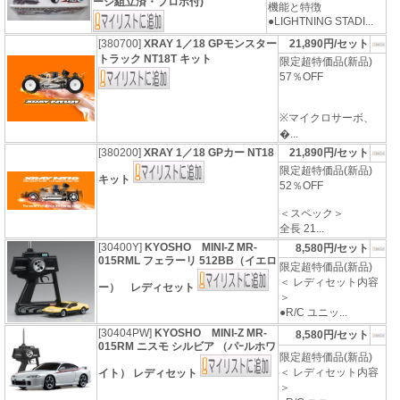
ーシ組立済・プロポ付)
機能と特徴
●LIGHTNING STADI...
[380700]
XRAY 1／18 GPモンスター
21,890円/セット
トラック NT18T キット
限定超特価品(新品)
57％OFF
※マイクロサーボ、
�...
[380200]
XRAY 1／18 GPカー NT18
21,890円/セット
限定超特価品(新品)
キット
52％OFF
＜スペック＞
全長 21...
[30400Y]
KYOSHO MINI-Z MR-
8,580円/セット
015RML フェラーリ 512BB（イエロ
限定超特価品(新品)
＜ レディセット内容
ー） レディセット
＞
●R/C ユニッ...
[30404PW]
KYOSHO MINI-Z MR-
8,580円/セット
015RM ニスモ シルビア （パｰルホワ
限定超特価品(新品)
＜ レディセット内容
イト） レディセット
＞