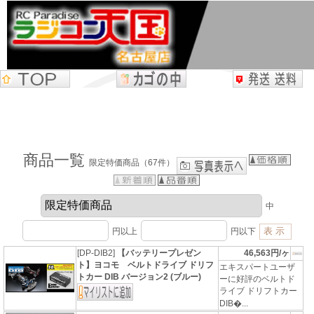
商品一覧
限定特価商品（67件）
中
円以上
円以下
[DP-DIB2]
【バッテリープレゼン
46,563円/ヶ
ト】ヨコモ ベルトドライブ ドリフ
エキスパートユーザ
トカー DIB バージョン2 (ブルー)
ーに好評のベルトド
ライブ ドリフトカー
DIB�...