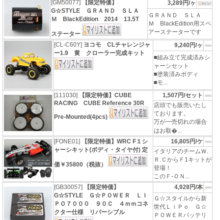
[GM50077]
【限定特価】
3,289円/ヶ
G☆STYLE ＧＲＡＮＤ ＳＬＡ
ＧＲＡＮＤ ＳＬＡ
Ｍ BlackEdition 2014 13.5T
Ｍ BlackEdition用スペ
アーステーターです
ステーター
[CL-C60Y]
ヨコモ CLチャレンジャ
9,240円/ヶ
ー1.9 黄 クローラー完成キット
■組み立て完成済みシ
ャーシセット
■塗装済みボディ
■モ...
[111030]
【限定特価】CUBE
1,507円/セット
RACING CUBE Reference 30R
店頭でも販売いたし
ております。
Pre-Mounted(4pcs)
万が一売切れの場合
はお取�...
[FONE01]
【限定特価】WRC F１シ
16,805円/ケ
ャーシキット(ボディ・タイヤ付) 定
イタリアのチームＷ.
Ｒ.ＣからＦ1キットが
価￥35800（税抜）
登場！
このＦ-ＯＮ...
[GB30057]
【限定特価】
4,928円/本
G☆STYLE Ｇ☆ＰＯＷＥＲ ＬＩ
Ｇ☆スタイルから新
ＰＯ７０００ ９０Ｃ ４ｍｍコネ
世代ＬｉＰｏ Ｇ☆
クター仕様 リバーシブル
ＰＯＷＥＲバッテリ