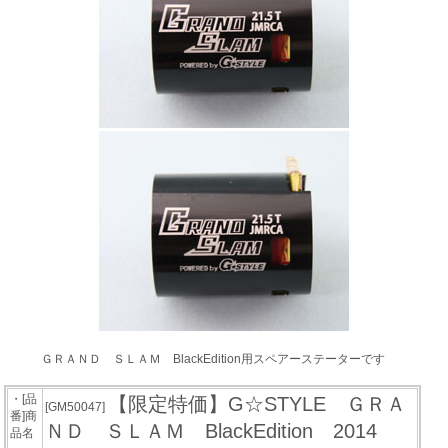
ＧＲＡＮＤ ＳＬＡＭ BlackEdition用スペアーステーターです
・[品
【限定特価】G☆STYLE ＧＲＡ
[GM50047]
番]商
ＮＤ ＳＬＡＭ BlackEdition 2014
品名