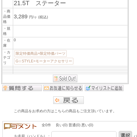
21.5T ステーター
・商
3,289
品価
円/ヶ
(税込)
格
・規
格
0
・在
庫
・カ
限定特価商品>限定特価パーツ
テゴ
G☆STYLE>モーターアクセサリー
リ
この商品をお求めの方はこちらの商品もご注文頂いています。
全0件 良い(0) 普通(0) 悪い(0)
お名前（ハンドル）：
パ