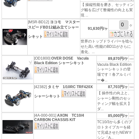
【 操縦性能を磨き、セッティン
グ幅を広げて整備性の向上も実
現 ...
[MSR-BD12]
ヨコモ マスター
ヶ
スピードBD12組み立てシャー
91,630円/ヶ
シキット
世界のトップドライバーを唸ら
せた高い性能のBD11がさらに
進化、...
[OD1800]
OVER DOSE Vacula
89,870円/ケ
Black Edition シャーシキット
Vacula Black Edition
シャーシキットの登
場です！各アルミパ
ー�...
[42382]
タミヤ 1/10RC TRF420X
87,703円/ヶ
【 操作性の向上と、
シャーシキット
シャーシ剛性のセッ
ティング幅を拡大 】
ダ...
[4A-000-001]
AXON TC10/4
85,000円/ヶ
CARBON CHASSIS KIT
TC10/3から多くのプ
ロトタイプカーを経
て完成させたNEWマ
シン「A...