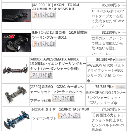
[4A-000-101]
AXON TC10/4
85,000円/ヶ
ALUMINUM CHASSIS KIT
TC10/3から多くのプ
ロトタイプカーを経
て完成させたNEWマ
シン「A...
[MRTC-BD11]
ヨコモ 1/10 競技用
82,280円/ヶ
ツーリングカー BD11
世界のレースシーン
で戦える性能だから
取り扱いが難し
い・・・と...
[A800X]
AWESOMATIX A800X
80,190円/ヶ
1/10電動ハイエンドツーリングカー
AWESOMATIX製 ベルト
キット (カーボンシャーシ仕様)
ドライブシャーシA800
シリーズが大幅にバー
�...
[GZ2C]
GIZMO GZ2C カーボンシ
75,735円/ヶ
ャーシキット バーティカルトッ
GIZMORACING 1/10ツー
リングシャーシキット
プデッキ仕様
「GZ2」シリーズ�...
[42364]
タミヤ 1/10RC TA07 MSX
74,624円/ヶ
【 路面対応力とトラ
シャーシキット
クションを向上させ
たワンベルト4WDの
最高峰...