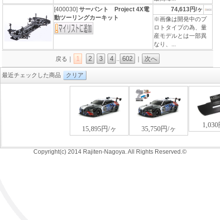
[400030]
サーパント Project 4X電
74,613円/ヶ
動ツーリングカーキット
※画像は開発中のプ
ロトタイプの為、量
産モデルとは一部異
なり、...
1
2
3
4
602
次へ
戻る｜
..
｜
最近チェックした商品
クリア
Copyright(c) 2014 Rajiten-Nagoya. All Rights Reserved.©