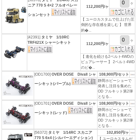
[56378]
タミヤ 1/14RC スカ
ヶ
ニア 770 S 4×2 フルオペレー
112,200円/ヶ
ションセット
【 ユーロカスタムで仕上げた圧
倒的な存在感を楽しむ 】 世界
的�...
[42391]
タミヤ 1/10RC
ヶ
TRF421X シャーシキット
112,200円/ヶ
【 進化を続ける2ベルト4WDの
ピュアレーサー 】 2ベルト4WD
のピ�...
[OD1700]
OVER DOSE Divall シャ
108,900円/セット
静岡ホビーショーで
ーシキット(パープル)
発表し注目を集めた
OD フルキット第2弾
となる...
[OD1701]
OVER DOSE Divall シャ
108,900円/セット
静岡ホビーショーで
ーシキット(レッド)
発表し注目を集めた
OD フルキット第2弾
となる...
[56372]
タミヤ 1/14RC スカニア
102,850円/ヶ
770 S 6x4 (シルバーエディション)
【 ユーロカスタムが