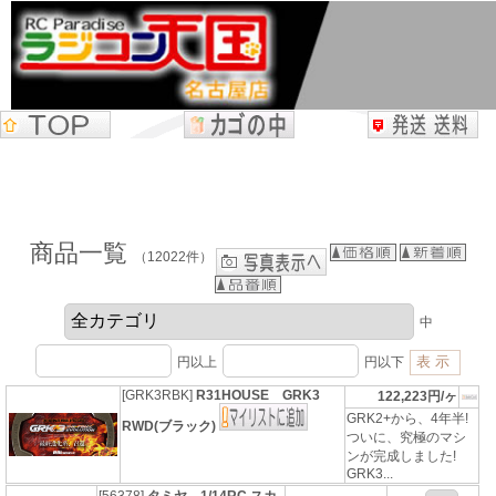
商品一覧
（12022件）
中
円以上
円以下
[GRK3RBK]
R31HOUSE GRK3
122,223円/ヶ
GRK2+から、4年半!
RWD(ブラック)
ついに、究極のマシ
ンが完成しました!
GRK3...