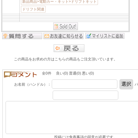
新品商品>電動カー・キット>ドリフトキット
ドリフト関連
この商品をお求めの方はこちらの商品もご注文頂いています。
全0件 良い(0) 普通(0) 悪い(0)
お名前（ハンドル）：
パ
投稿には免責事項の同意が必要です。