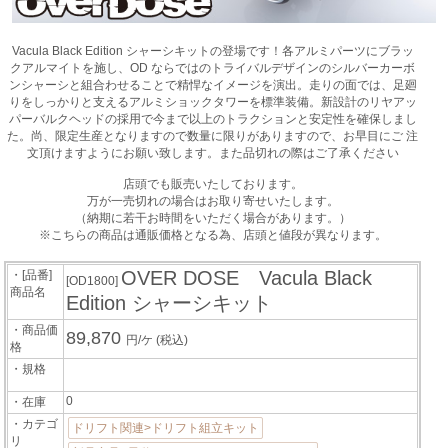
Vacula Black Edition シャーシキットの登場です！各アルミパーツにブラッ
クアルマイトを施し、OD ならではのトライバルデザインのシルバーカーボ
ンシャーシと組合わせることで精悍なイメージを演出。走りの面では、足廻
りをしっかりと支えるアルミショックタワーを標準装備。新設計のリヤアッ
パーバルクヘッドの採用で今まで以上のトラクションと安定性を確保しまし
た。尚、限定生産となりますので数量に限りがありますので、お早目にご 注
文頂けますようにお願い致します。また品切れの際はご了承ください
店頭でも販売いたしております。
万が一売切れの場合はお取り寄せいたします。
（納期に若干お時間をいただく場合があります。）
※こちらの商品は通販価格となる為、店頭と値段が異なります。
OVER DOSE Vacula Black
・[品番]
[OD1800]
商品名
Edition シャーシキット
・商品価
89,870
円/ケ
(税込)
格
・規格
0
・在庫
・カテゴ
ドリフト関連>ドリフト組立キット
リ