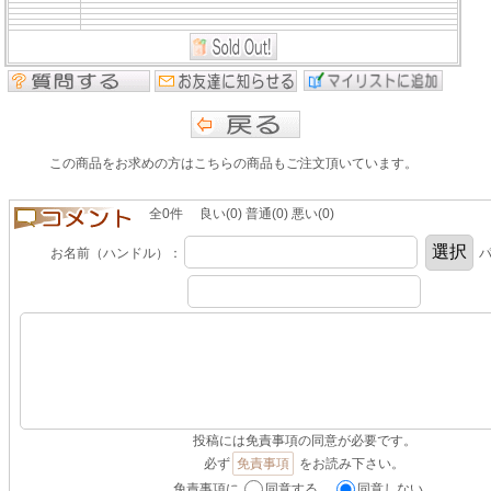
この商品をお求めの方はこちらの商品もご注文頂いています。
全0件 良い(0) 普通(0) 悪い(0)
お名前（ハンドル）：
パ
投稿には免責事項の同意が必要です。
必ず
免責事項
をお読み下さい。
免責事項に
同意する。
同意しない。