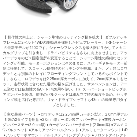
【 操作性の向上と、シャーシ剛性のセッティング幅を拡大 】 ダブルデッキ
フレームに2ベルト4WDの駆動系を採用したピュアレーサー、TRFシャーシ
の最新モデルが420Xです。シャーシフレックスを最大限に生かしてメカニ
カルグリップを引き出し、ドライバビリティをさらに向上させました。アッ
パーデッキのビス固定箇所を変更することで、シャーシ剛性の繊細なセッテ
ィングが可能。モーターポジションはそのままに、スパーギヤをモーター前
側に移動して、スロットル操作時のピッチングを軽減。また、メカ類はロワ
デッキとは別体のトレイにフローティングマウントしているのもポイントで
す。さらに、ロワデッキは2.25mm厚カーボンに加えて、2mm厚アルミもセ
ット。走行状況に合わせた選択の幅を広げました。サスペンションは、アー
ム類などは信頼性の高いTRF420用を使い、TRFスーパーショートビッグボ
アダンパーを装備。前後のバルクヘッドは組み立て時の精度を高め、セッテ
ィング幅を広げた専用品。リヤ・ドライブシャフトも43mmの軽量専用タイ
プとしました。
【 主な装備パーツ 】 ●ロワデッキは2.25mm厚カーボン製と、2.0mm厚アル
ミ製の2タイプを用意 ●2.0mm厚カーボン製アッパーデッキ ●前後カーボン
ダンパーステー(3.0mm厚) ●カーボンバンパーサポート(2.0mm厚) ●アルミロ
ワバルクヘッド ●アルミアッパーバルクヘッド ●アルミモーターマウントL/R
●アルミサーボマウント アルミステアリングブリッジ ●フロントダイレクト