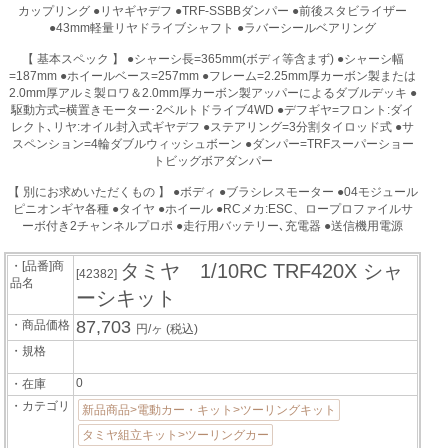
カップリング ●リヤギヤデフ ●TRF-SSBBダンパー ●前後スタビライザー
●43mm軽量リヤドライブシャフト ●ラバーシールベアリング
【 基本スペック 】 ●シャーシ長=365mm(ボディ等含まず) ●シャーシ幅
=187mm ●ホイールベース=257mm ●フレーム=2.25mm厚カーボン製または
2.0mm厚アルミ製ロワ＆2.0mm厚カーボン製アッパーによるダブルデッキ ●
駆動方式=横置きモーター･2ベルトドライブ4WD ●デフギヤ=フロント:ダイ
レクト､リヤ:オイル封入式ギヤデフ ●ステアリング=3分割タイロッド式 ●サ
スペンション=4輪ダブルウィッシュボーン ●ダンパー=TRFスーパーショー
トビッグボアダンパー
【 別にお求めいただくもの 】 ●ボディ ●ブラシレスモーター ●04モジュール
ピニオンギヤ各種 ●タイヤ ●ホイール ●RCメカ:ESC、ロープロファイルサ
ーボ付き2チャンネルプロポ ●走行用バッテリー､充電器 ●送信機用電源
・[品番]商
タミヤ 1/10RC TRF420X シャ
[42382]
品名
ーシキット
87,703
・商品価格
円/ヶ
(税込)
・規格
0
・在庫
・カテゴリ
新品商品>電動カー・キット>ツーリングキット
タミヤ組立キット>ツーリングカー