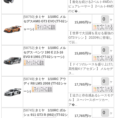
【 進化を続ける2ベルト4WDの
ピュアレーサー 】 2ベルト4WD
のピ�...
[58750]
タミヤ 1/10RC メル
ヶ
セデスAMG GT3 EVO (TT-02シ
15,895円/ヶ
ャーシ)
【 世界で大活躍を見せる最強の
GT3マシン 】 2020年に登場し
て以...
[58752]
タミヤ 1/10RC メル
ヶ
セデス･ベンツ 190 E 2.5-16
15,895円/ヶ
EVO II 1991 (TT-02シャーシ)
【 ドイツのレースを盛り上げた
高性能4ドアセダン 】 メルセデ
ス...
[58749]
タミヤ 1/10RC アウ
ヶ
ディ R8 LMS 2008 (TT-02シャ
17,765円/ヶ
ーシ)
【 迫力と存在感あるレースモデ
ル 】 スーパースポーツカー、
ア�...
[58745]
タミヤ 1/10RC ポル
ヶ
シェ 911 GT3 R (992) (TT-02シ
17,765円/ヶ