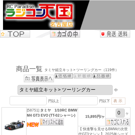
商品一覧
タミヤ組立キット> ツーリングカー（119件）
中
円以上
円以下
[58751]
タミヤ 1/10RC BMW
ヶ
M4 GT3 EVO (TT-02シャーシ)
15,895円/ヶ
【 快進撃を見せるBMWの次世
代GT3マシン 】 2025年シーズ