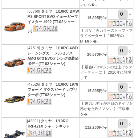
ンから�...
[58760]
タミヤ 1/10RC BMW
ヶ
M3 SPORT EVO イェーガーマ
15,895円/ヶ
イスター 1992 (TT-02シャー
【 おなじみカラーのトップ・プ
シ)
ライベーター 】 1992年の
DTM(ド�...
[47519]
タミヤ 1/10RC 4WD
ヶ
レーシングカー メルセデス
20,570円/ヶ
AMG GT3 EVOオレンジ塗装済
ボディ(TT-02シャーシ)
【 最強GT3マシンの仕上げをス
ピーディーに 】 2020年に登場
して...
[47526]
タミヤ 1/10RC 1978
ヶ
フォード ザクスピード カプリ
15,895円/ヶ
ターボ (TT02シャーシ)
【 迫力ボディが注目のドイツを
沸かせたGr.5マシン 】 市販車
を�...
[42391]
タミヤ 1/10RC
ヶ
TRF421X シャーシキット
112,200円/ヶ