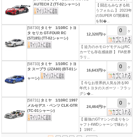
AUTECH Z (TT-02シャーシ)
【 闘志もみなぎる戦
うフォルム 】 2023年
のSUPER GT開幕戦
を制�...
[58730]
タミヤ 1/10RC トヨ
ヶ
タ セリカ GT-FOUR RC
12,320円/ヶ
(ST185) (TT-02シャーシ)
【 迫力のホモロゲモデルはRC
カーでも存在感抜群 】 FIA世界
ラリ...
[58733]
タミヤ 1/10RC トヨ
ヶ
タ スープラ (JZA80) (BT-01シ
16,643円/ヶ
ャーシ)
【 今なお世界的人気を誇る90
年代トヨタのスポーツ・フラッ
グシ�...
[58731]
タミヤ 1/10RC 1997
ヶ
メルセデス・ベンツ CLK-GTR
24,464円/ヶ
(TC-01シャーシ)
【 最強のGTマシンの走りをシ
ャフト4WDシャーシで味わう
】 1997...