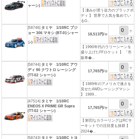
ャーシ)
【 凄みが漂う迫力のブラックボ
ディ 】 世界で人気を集めてい
るG...
[58746]
タミヤ 1/10RC プジ
ヶ
ョー 306 マキシ (BT-01シャー
18,513円/ヶ
シ)
【 1990年代のラリーシーンを
盛り上げたFFロケット 】 「市
販車�...
[58744]
タミヤ 1/10RC アウ
ヶ
ディ 90 クワトロ レーシング
17,765円/ヶ
(TT-02 シャーシ)
【 1989年のアメリカで速さを
見せた4WDレーシングマシン
】 1989...
[47514]
タミヤ 1/10RC
ヶ
ENEOS X PRIME GR Supra
17,765円/ヶ
(TT-02 シャーシ)
【 鮮烈なカラーリングはRCサ
ーキットでの注目度も抜群 】
2024�...
[58743]
タミヤ 1/10RC トヨ