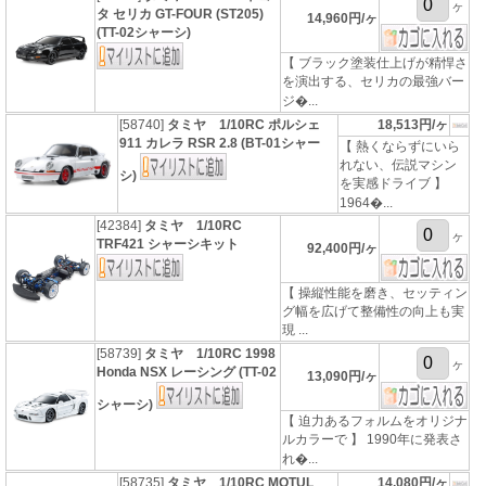
ヶ
タ セリカ GT-FOUR (ST205)
14,960円/ヶ
(TT-02シャーシ)
【 ブラック塗装仕上げが精悍さ
を演出する、セリカの最強バー
ジ�...
[58740]
タミヤ 1/10RC ポルシェ
18,513円/ヶ
911 カレラ RSR 2.8 (BT-01シャー
【 熱くならずにいら
れない、伝説マシン
シ)
を実感ドライブ 】
1964�...
[42384]
タミヤ 1/10RC
ヶ
TRF421 シャーシキット
92,400円/ヶ
【 操縦性能を磨き、セッティン
グ幅を広げて整備性の向上も実
現 ...
[58739]
タミヤ 1/10RC 1998
ヶ
Honda NSX レーシング (TT-02
13,090円/ヶ
シャーシ)
【 迫力あるフォルムをオリジナ
ルカラーで 】 1990年に発表さ
れ�...
[58735]
タミヤ 1/10RC MOTUL
14,080円/ヶ