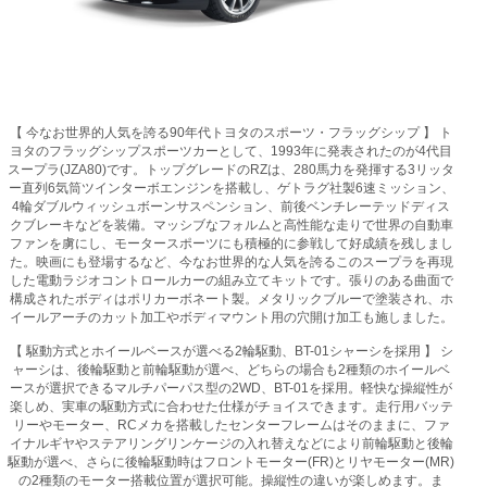
【 今なお世界的人気を誇る90年代トヨタのスポーツ・フラッグシップ 】 ト
ヨタのフラッグシップスポーツカーとして、1993年に発表されたのが4代目
スープラ(JZA80)です。トップグレードのRZは、280馬力を発揮する3リッタ
ー直列6気筒ツインターボエンジンを搭載し、ゲトラグ社製6速ミッション、
4輪ダブルウィッシュボーンサスペンション、前後ベンチレーテッドディス
クブレーキなどを装備。マッシブなフォルムと高性能な走りで世界の自動車
ファンを虜にし、モータースポーツにも積極的に参戦して好成績を残しまし
た。映画にも登場するなど、今なお世界的な人気を誇るこのスープラを再現
した電動ラジオコントロールカーの組み立てキットです。張りのある曲面で
構成されたボディはポリカーボネート製。メタリックブルーで塗装され、ホ
イールアーチのカット加工やボディマウント用の穴開け加工も施しました。
【 駆動方式とホイールベースが選べる2輪駆動、BT-01シャーシを採用 】 シ
ャーシは、後輪駆動と前輪駆動が選べ、どちらの場合も2種類のホイールベ
ースが選択できるマルチパーパス型の2WD、BT-01を採用。軽快な操縦性が
楽しめ、実車の駆動方式に合わせた仕様がチョイスできます。走行用バッテ
リーやモーター、RCメカを搭載したセンターフレームはそのままに、ファ
イナルギヤやステアリングリンケージの入れ替えなどにより前輪駆動と後輪
駆動が選べ、さらに後輪駆動時はフロントモーター(FR)とリヤモーター(MR)
の2種類のモーター搭載位置が選択可能。操縦性の違いが楽しめます。ま