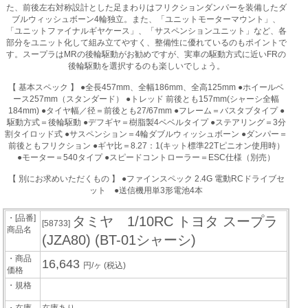
た、前後左右対称設計とした足まわりはフリクションダンパーを装備したダ
ブルウィッシュボーン4輪独立。また、「ユニットモーターマウント」、
「ユニットファイナルギヤケース」、「サスペンションユニット」など、各
部分をユニット化して組み立てやすく、整備性に優れているのもポイントで
す。スープラはMRの後輪駆動がお勧めですが、実車の駆動方式に近いFRの
後輪駆動を選択するのも楽しいでしょう。
【 基本スペック 】 ●全長457mm、全幅186mm、全高125mm ●ホイールベ
ース257mm（スタンダード） ●トレッド 前後とも157mm(シャーシ全幅
184mm) ●タイヤ幅／径＝前後とも27/67mm ●フレーム＝バスタブタイプ ●
駆動方式＝後輪駆動 ●デフギヤ＝樹脂製4ベベルタイプ ●ステアリング＝3分
割タイロッド式 ●サスペンション＝4輪ダブルウィッシュボーン ●ダンパー＝
前後ともフリクション ●ギヤ比＝8.27：1(キット標準22Tピニオン使用時）
●モーター＝540タイプ ●スピードコントローラー＝ESC仕様（別売）
【 別にお求めいただくもの 】 ●ファインスペック 2.4G 電動RCドライブセ
ット ●送信機用単3形電池4本
・[品番]
タミヤ 1/10RC トヨタ スープラ
[58733]
商品名
(JZA80) (BT-01シャーシ)
・商品
16,643
円/ヶ
(税込)
価格
・規格
・在庫
在庫あり