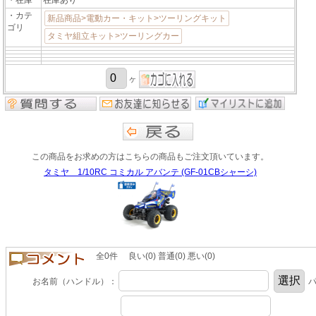
・カテ
新品商品>電動カー・キット>ツーリングキット
ゴリ
タミヤ組立キット>ツーリングカー
ヶ
この商品をお求めの方はこちらの商品もご注文頂いています。
タミヤ 1/10RC コミカル アバンテ (GF-01CBシャーシ)
全0件 良い(0) 普通(0) 悪い(0)
お名前（ハンドル）：
パ