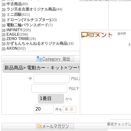
中古商品
(85)
ラジ天名古屋オリジナル商品
(44)
ミニ四駆
(621)
ドローン(マルチコプター)
(33)
電動二輪バランスボード
(7)
INFINITY
(205)
全0件 良い
EAGLE
(298)
ZERO TRIBE
(26)
かずもんちゃんねるオリジナル商品
(18)
AXON
(502)
中
円以上
円以下
から
件を
最近チェック