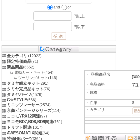
and
or
円以上
円以下
全カテゴリ
(12022)
限定特価商品
(71)
新品商品
(6652)
電動カー・キット(454)
・[品番]商品名
[300
ツーリングキット(146)
タミヤ組立キット
(291)
73
・商品価格
タミヤ完成品キット
(76)
・規格
タミヤパーツ
(4579)
G☆STYLE
(666)
0
・在庫
ミニッツレーサー
(2574)
・カテゴリ
京商ビンテージシリーズ
(114)
新
ヨコモYRX12関連
(97)
ヨコモBD7,BD8,BD9関連
(761)
ドリフト関連
(1617)
AWESOMATIX関連
(64)
特価HBパーツ
(364)