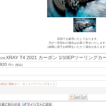
店頭でも販売いたしております。
万が一売切れの場合はお取り寄せいたします
（納期に若干お時間をいただく場合があります
XRAY T4 2021 カーボン 1/10EPツーリングカ
028]
,920
円/ヶ
(税込)
品商品>電動カー・キット>ツーリングキット