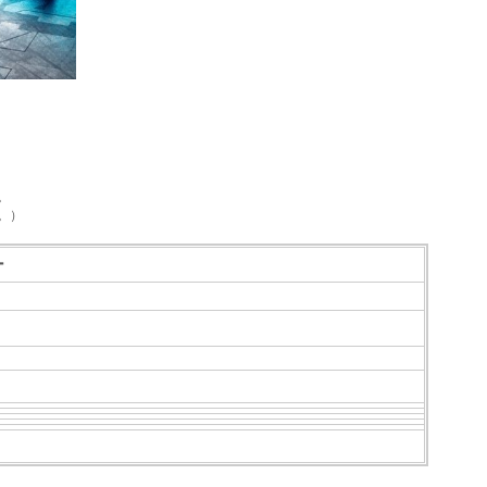
。
。）
ー