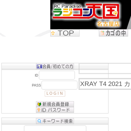
ID
XRAY T4 202
PASS