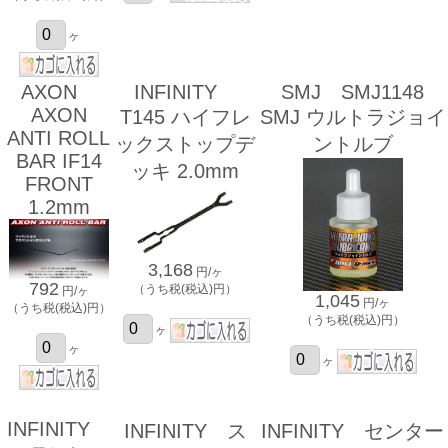
ヶ
AXON
INFINITY
SMJ SMJ1148
AXON
T145 ハイフレ
SMJ ウルトラジョイ
ANTI ROLL
ックストップデ
ントルブ
BAR IF14
ッキ 2.0mm
FRONT
1.2mm
3,168
円/ヶ
792
（うち税(税込)円）
円/ヶ
1,045
円/ヶ
（うち税(税込)円）
（うち税(税込)円）
ヶ
ヶ
ヶ
INFINITY
INFINITY ス
INFINITY センター