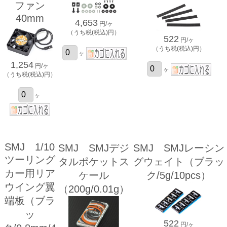
ファン
40mm
4,653
円/ヶ
（うち税(税込)円）
522
円/ヶ
（うち税(税込)円）
ヶ
1,254
円/ヶ
ヶ
（うち税(税込)円）
ヶ
SMJ 1/10
SMJ SMJデジ
SMJ SMJレーシン
ツーリング
タルポケットス
グウェイト（ブラッ
カー用リア
ケール
ク/5g/10pcs）
ウイング翼
（200g/0.01g）
端板（ブラ
ッ
522
円/ヶ