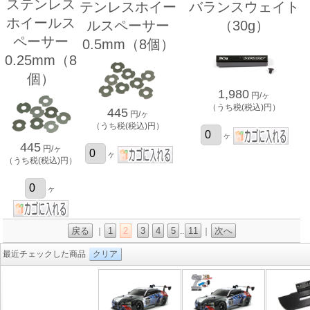
ステンレス
テンレスホイー
バランスウェイト
ホイールス
ルスペーサー
（30g）
ペーサー
0.5mm（8個）
0.25mm（8
個）
1,980
円/ヶ
（うち税(税込)円）
445
円/ヶ
（うち税(税込)円）
ヶ
445
円/ヶ
ヶ
（うち税(税込)円）
ヶ
戻る
1
2
3
4
5
11
次へ
｜
..
｜
最近チェックした商品
クリア