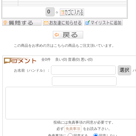
ヶ
この商品をお求めの方はこちらの商品もご注文頂いています。
全0件 良い(0) 普通(0) 悪い(0)
お名前（ハンドル）：
パ
投稿には免責事項の同意が必要です。
必ず
免責事項
をお読み下さい。
免責事項に
同意する。
同意しない。