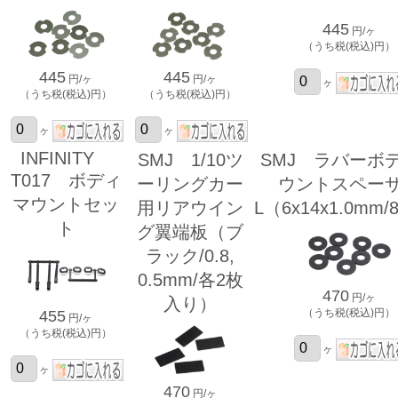
445
円/ヶ
（うち税(税込)円）
445
445
円/ヶ
円/ヶ
ヶ
（うち税(税込)円）
（うち税(税込)円）
ヶ
ヶ
INFINITY
SMJ 1/10ツ
SMJ ラバーボ
T017 ボディ
ーリングカー
ウントスペー
マウントセッ
用リアウイン
L（6x14x1.0mm/
ト
グ翼端板（ブ
ラック/0.8,
0.5mm/各2枚
470
円/ヶ
入り）
（うち税(税込)円）
455
円/ヶ
（うち税(税込)円）
ヶ
ヶ
470
円/ヶ