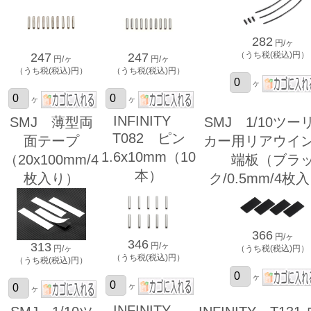
282
円/ヶ
（うち税(税込)円）
247
247
円/ヶ
円/ヶ
（うち税(税込)円）
（うち税(税込)円）
ヶ
ヶ
ヶ
INFINITY
SMJ 薄型両
SMJ 1/10ツー
T082 ピン
面テープ
カー用リアウイ
1.6x10mm（10
（20x100mm/4
端板（ブラ
本）
枚入り）
ク/0.5mm/4枚
366
円/ヶ
346
313
円/ヶ
円/ヶ
（うち税(税込)円）
（うち税(税込)円）
（うち税(税込)円）
ヶ
ヶ
ヶ
INFINITY