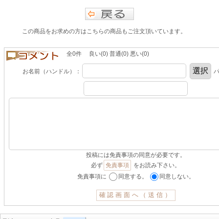
この商品をお求めの方はこちらの商品もご注文頂いています。
全0件 良い(0) 普通(0) 悪い(0)
お名前（ハンドル）：
パ
投稿には免責事項の同意が必要です。
必ず
免責事項
をお読み下さい。
免責事項に
同意する。
同意しない。