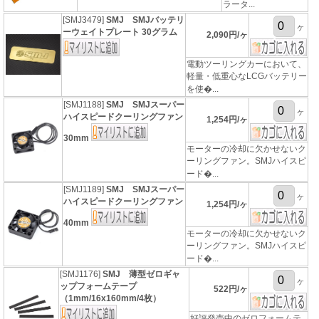
ラータ...
[SMJ3479]
SMJ SMJバッテリ
ヶ
ーウェイトプレート 30グラム
2,090円/ヶ
電動ツーリングカーにおいて、
軽量・低重心なLCGバッテリー
を使�...
[SMJ1188]
SMJ SMJスーパー
ヶ
ハイスピードクーリングファン
1,254円/ヶ
30mm
モーターの冷却に欠かせないク
ーリングファン。SMJハイスピ
ード�...
[SMJ1189]
SMJ SMJスーパー
ヶ
ハイスピードクーリングファン
1,254円/ヶ
40mm
モーターの冷却に欠かせないク
ーリングファン。SMJハイスピ
ード�...
[SMJ1176]
SMJ 薄型ゼロギャ
ヶ
ップフォームテープ
522円/ヶ
（1mm/16x160mm/4枚）
好評発売中のゼロフォームテ