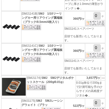
ープに厚さ1.0mmの薄型がラ
インナッ�...
[SMJ1141B]
SMJ 1/10ツーリ
ヶ
ングカー用リアウイング翼端板
366円/ヶ
（ブラック/0.5mm/4枚入り）
SMJ1141スペアパーツ
店頭でも販売いたしておりま
す。
[SMJ1141C]
SMJ 1/10ツーリ
ヶ
ングカー用リアウイング翼端板
366円/ヶ
（ブラック/0.8mm/4枚入り）
SMJ1141スペアパーツ
店頭でも販売いたしておりま
す。
[SMJ1174]
SMJ SMJデジタルポケ
3,657円/ヶ
ットスケール（200g/0.01g）
0.01g単位で200gま
で計測可能な手のひ
らサイズの高精度デ
ジタル�...
[SMJ1175]
SMJ SMJレーシン
ヶ
グウェイト（ブラッ
522円/ヶ