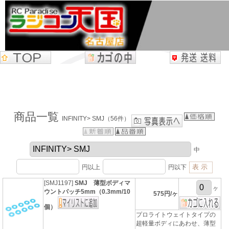
商品一覧
INFINITY> SMJ（56件）
中
円以上
円以下
[SMJ1197]
SMJ 薄型ボディマ
ヶ
ウントパッチ5mm（0.3mm/10
575円/ヶ
個）
プロライトウェイトタイプの
超軽量ボディにあわせ、薄型