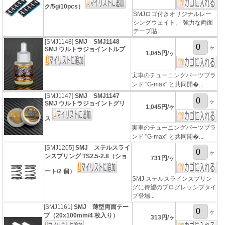
ク/5g/10pcs）
SMJロゴ付きオリジナルレー
シングウェイト。 強力な両面
テープ貼...
[SMJ1148]
SMJ SMJ1148
ヶ
SMJ ウルトラジョイントルブ
1,045円/ヶ
実車のチューニングパーツブラ
ンド "G-max" と共同開�...
[SMJ1147]
SMJ SMJ1147
ヶ
SMJ ウルトラジョイントグリ
1,045円/ヶ
ス
実車のチューニングパーツブラ
ンド "G-max" と共同開�...
[SMJ1205]
SMJ ステルスライ
ヶ
ンスプリング TS2.5-2.8（ショ
731円/ヶ
ート/2 個）
SMJ ステルスラインスプリン
グに待望のプログレッシブタイ
プ登場...
[SMJ1161]
SMJ 薄型両面テー
ヶ
プ（20x100mm/4 枚入り）
313円/ヶ