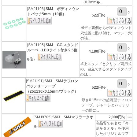
（0.3mm�...
[SMJ1196]
SMJ ボディマウン
ヶ
トパッチ5mm（10個）
522円/ヶ
ボディ裏側からボディマウント
穴位置に貼り付け、マウント穴
の補...
[SMJ1195]
SMJ GG スタンド
ヶ
ルーペ（LEDライト付き/2.5倍,
4,180円/ヶ
8倍）
卓上スタンドとクリップ両用式
の、自立できるスタンドタイプ
のLE...
[SMJ1191]
SMJ SMJテフロン
ヶ
バッテリーテープ
522円/ヶ
（25x130x0.15mm/ブラック）
厚さ0.15mmの超薄型テフロン
テープ。シャーシとバッテリ
ーの間に...
[SMJ9705]
SMJ SMJマフラータオ
2,090円/ヶ
高品質で有名な「今
ル
治産タオル」を使用
したオリジナルマフ