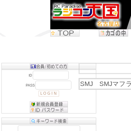
ID
SMJ SMJマフ
PASS