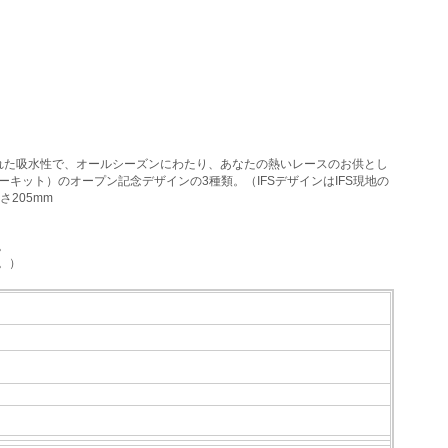
と優れた吸水性で、オールシーズンにわたり、あなたの熱いレースのお供とし
イサーキット）のオープン記念デザインの3種類。（IFSデザインはIFS現地の
さ205mm
。
。）