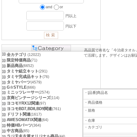
and
or
円以上
円以下
高品質で有名な「今治産タオル」
全カテゴリ
(12022)
て活躍します。デザインはお馴染み
限定特価商品
(71)
新品商品
(6652)
タミヤ組立キット
(291)
タミヤ完成品キット
(76)
タミヤパーツ
(4579)
G☆STYLE
(666)
ミニッツレーサー
(2574)
・[品番]商品名
京商ビンテージシリーズ
(114)
・商品価格
ヨコモYRX12関連
(97)
ヨコモBD7,BD8,BD9関連
(761)
・規格
ドリフト関連
(1617)
AWESOMATIX関連
(64)
・在庫
特価HBパーツ
(364)
・カテゴリ
中古商品
(85)
ラジ天名古屋オリジナル商品
(44)