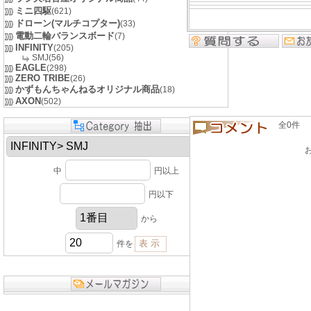
ミニ四駆
(621)
ドローン(マルチコプター)
(33)
電動二輪バランスボード
(7)
INFINITY
(205)
SMJ(56)
EAGLE
(298)
ZERO TRIBE
(26)
かずもんちゃんねるオリジナル商品
(18)
AXON
(502)
全0件 良い
中
円以上
円以下
から
件を