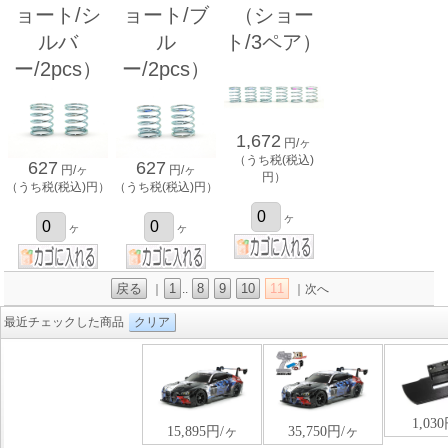
ョート/シ
ョート/ブ
（ショー
ルバ
ル
ト/3ペア）
ー/2pcs）
ー/2pcs）
1,672
円/ヶ
（うち税(税込)
627
627
円/ヶ
円/ヶ
円）
（うち税(税込)円）
（うち税(税込)円）
ヶ
ヶ
ヶ
戻る
1
8
9
10
11
｜
..
｜次へ
最近チェックした商品
クリア