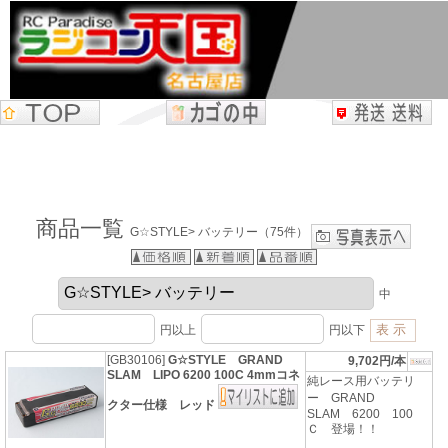
商品一覧
G☆STYLE> バッテリー（75件）
中
円以上
円以下
[GB30106]
G☆STYLE GRAND
9,702円/本
SLAM LIPO 6200 100C 4mmコネ
純レース用バッテリ
ー GRAND
クター仕様 レッド
SLAM 6200 100
Ｃ 登場！！
...