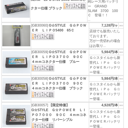
純レース用バッテリ
ー GRAND
クター仕様 ブラック
SLAM 3700 100
Ｃ 登場！！
...
[GB30060]
G☆STYLE Ｇ☆ＰＯＷ
7,128円/ヶ
ＥＲ ＬＩＰＯ5400 65Ｃ
店頭でも販売いたし
ております。
万が一売切れの場合
はお取り...
[GB30059]
G☆STYLE Ｇ☆ＰＯＷ
5,984円/本
ＥＲ ＬＩＰＯ３７００ ９０Ｃ
Ｇ☆スタイルから新
４ｍｍコネクター仕様 ブルー
世代ＬｉＰｏ Ｇ☆
ＰＯＷＥＲバッテリ
ー登場...
[GB30058]
G☆STYLE Ｇ☆ＰＯＷ
5,984円/本
ＥＲ ＬＩＰＯ３７００ ９０Ｃ
Ｇ☆スタイルから新
４ｍｍコネクター仕様 ブラック
世代ＬｉＰｏ Ｇ☆
ＰＯＷＥＲバッテリ
ー登場...
[GB30057]
【限定特価】
4,928円/本
G☆STYLE Ｇ☆ＰＯＷＥＲ ＬＩ
Ｇ☆スタイルから新
ＰＯ７０００ ９０Ｃ ４ｍｍコネ
世代ＬｉＰｏ Ｇ☆
クター仕様 リバーシブル
ＰＯＷＥＲバッテリ
ー登場...