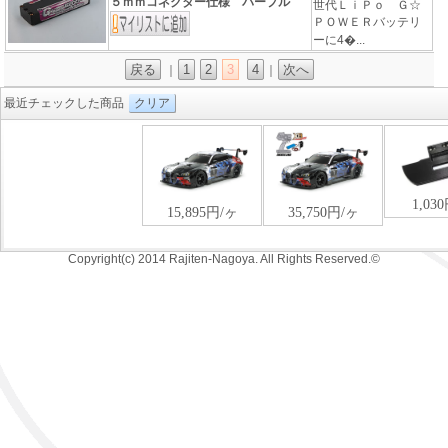
５ｍｍコネクター仕様 パープル
世代ＬｉＰｏ Ｇ☆
ＰＯＷＥＲバッテリ
ーに4�...
戻る
1
2
3
4
次へ
｜
｜
最近チェックした商品
クリア
Copyright(c) 2014 Rajiten-Nagoya. All Rights Reserved.©