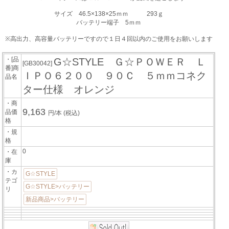
サイズ 46.5×138×25ｍｍ 293ｇ
バッテリー端子 5ｍｍ
※高出力、高容量バッテリーですので１日４回以内のご使用をお願いします
・[品
G☆STYLE Ｇ☆ＰＯＷＥＲ Ｌ
[GB30042]
番]商
ＩＰＯ６２００ ９０Ｃ ５ｍｍコネク
品名
ター仕様 オレンジ
・商
9,163
品価
円/本
(税込)
格
・規
格
0
・在
庫
・カ
G☆STYLE
テゴ
G☆STYLE>バッテリー
リ
新品商品>バッテリー