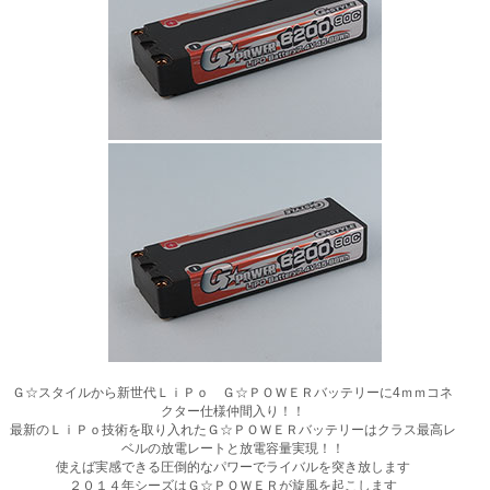
Ｇ☆スタイルから新世代ＬｉＰｏ Ｇ☆ＰＯＷＥＲバッテリーに4ｍｍコネ
クター仕様仲間入り！！
最新のＬｉＰｏ技術を取り入れたＧ☆ＰＯＷＥＲバッテリーはクラス最高レ
ベルの放電レートと放電容量実現！！
使えば実感できる圧倒的なパワーでライバルを突き放します
２０１４年シーズはＧ☆ＰＯＷＥＲが旋風を起こします