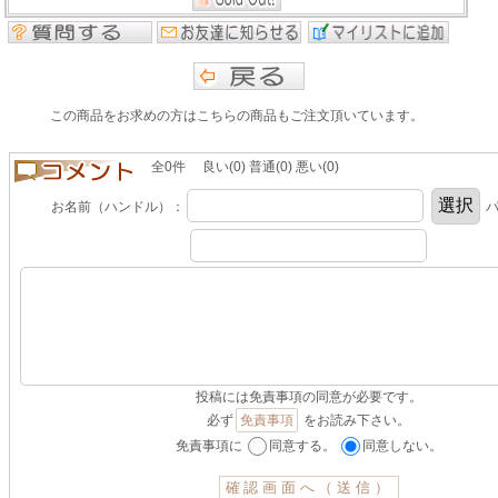
この商品をお求めの方はこちらの商品もご注文頂いています。
全0件 良い(0) 普通(0) 悪い(0)
お名前（ハンドル）：
パ
投稿には免責事項の同意が必要です。
必ず
免責事項
をお読み下さい。
免責事項に
同意する。
同意しない。