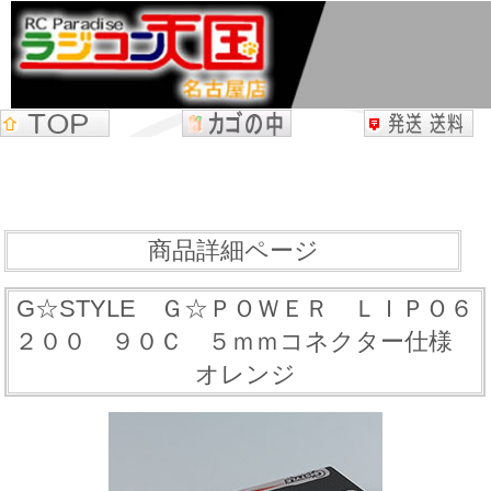
商品詳細ページ
G☆STYLE Ｇ☆ＰＯＷＥＲ ＬＩＰＯ６
２００ ９０Ｃ ５ｍｍコネクター仕様
オレンジ