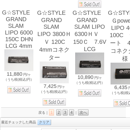
G☆STYLE
G☆STYLE
G☆STYLE
G☆ST
GRAND
GRAND
GRAND
Ｇpow
SLAM
SLAM
SLAM LIPO
LIPO 4
LIPO 6000
LIPO 3800Ｈ
6300ＨＶ
100C
150C DHN
Ｖ 120C
150Ｃ 7.6V
ート 
LCG 4mm
LCG
4mmコネク
コネク
ター
様
11,880
円/ヶ
10,890
円/ヶ
（うち税(税込)円）
（うち税(税込)円）
7,425
6,435
円/ヶ
（うち税(税込)円）
（うち税(税
1
2
3
4
次へ
戻る｜
｜
最近チェックした商品
クリア