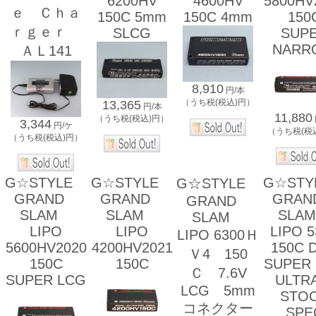
6200HV
4600HV
5800HV
ｅ Ｃｈａ
150C 5mm
150C 4mm
150
ｒｇｅｒ
SLCG
SUP
NARR
ＡＬ141
8,910
円/本
（うち税(税込)円）
13,365
円/本
11,880
（うち税(税込)円）
3,344
円/ケ
（うち税(税
（うち税(税込)円）
G☆STYLE
G☆STYLE
G☆ST
G☆STYLE
GRAND
GRAND
GRA
GRAND
SLAM
SLAM
SL
SLAM
LIPO
LIPO
LIPO 5
LIPO 6300Ｈ
5600HV2020
4200HV2021
150C 
Ｖ4 150
150C
150C
SUPER
Ｃ 7.6V
SUPER LCG
ULT
LCG 5mm
STO
コネクター
SPE