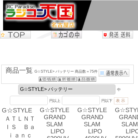
商品一覧
G☆STYLE> バッテリー 商品数＝75件
中
円以上
円以下
G☆STYLE
G☆STYLE
G☆ST
G☆STYLE
GRAND
GRAND
GRA
ＡＴＬＮＴ
SLAM
SLAM
SL
ＩＳ Ｂａ
LIPO
LIPO
LIP
ｉａｎｃ