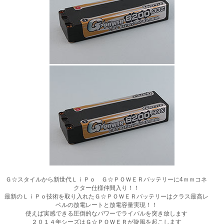
Ｇ☆スタイルから新世代ＬｉＰｏ Ｇ☆ＰＯＷＥＲバッテリーに4ｍｍコネ
クター仕様仲間入り！！
最新のＬｉＰｏ技術を取り入れたＧ☆ＰＯＷＥＲバッテリーはクラス最高レ
ベルの放電レートと放電容量実現！！
使えば実感できる圧倒的なパワーでライバルを突き放します
２０１４年シーズはＧ☆ＰＯＷＥＲが旋風を起こします