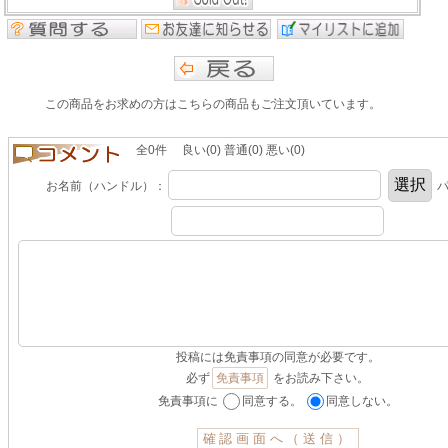
この商品をお求めの方はこちらの商品もご注文頂いています。
全0件 良い(0) 普通(0) 悪い(0)
お名前（ハンドル）：
パ
投稿には免責事項の同意が必要です。
必ず
免責事項
をお読み下さい。
免責事項に
同意する。
同意しない。