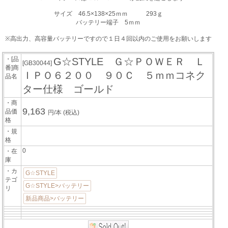
サイズ 46.5×138×25ｍｍ 293ｇ
バッテリー端子 5ｍｍ
※高出力、高容量バッテリーですので１日４回以内のご使用をお願いします
・[品
G☆STYLE Ｇ☆ＰＯＷＥＲ Ｌ
[GB30044]
番]商
ＩＰＯ６２００ ９０Ｃ ５ｍｍコネク
品名
ター仕様 ゴールド
・商
9,163
品価
円/本
(税込)
格
・規
格
0
・在
庫
・カ
G☆STYLE
テゴ
G☆STYLE>バッテリー
リ
新品商品>バッテリー