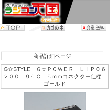
商品詳細ページ
G☆STYLE Ｇ☆ＰＯＷＥＲ ＬＩＰＯ６
２００ ９０Ｃ ５ｍｍコネクター仕様
ゴールド