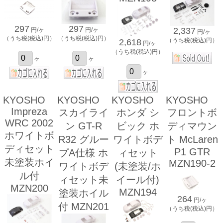
297
297
2,337
円/ヶ
円/ヶ
円/ヶ
（うち税(税込)円）
（うち税(税込)円）
（うち税(税込)円）
2,618
円/ヶ
（うち税(税込)円）
ヶ
ヶ
ヶ
KYOSHO
KYOSHO
KYOSHO
KYOSHO
Impreza
スカイライ
ホンダ シ
フロントボ
WRC 2002
ン GT-R
ビック ホ
ディマウン
ホワイトボ
R32 グルー
ワイトボデ
ト McLaren
ディセット
P1 GTR
プA仕様 ホ
ィセット
未塗装ホイ
MZN190-2
ワイトボデ
(未塗装/ホ
ル付
ィセット未
イール付)
MZN200
MZN194
塗装ホイル
264
円/ヶ
付 MZN201
（うち税(税込)円）