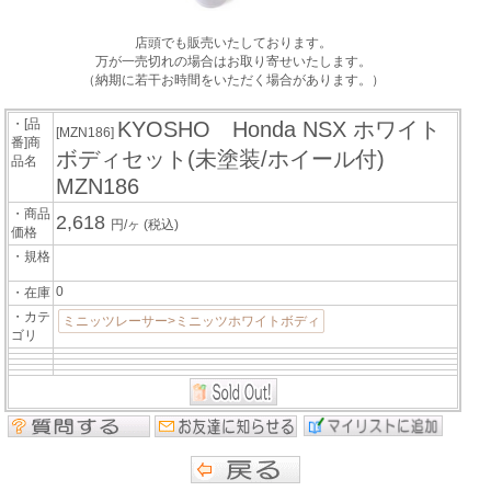
店頭でも販売いたしております。
万が一売切れの場合はお取り寄せいたします。
（納期に若干お時間をいただく場合があります。）
・[品
KYOSHO Honda NSX ホワイト
[MZN186]
番]商
ボディセット(未塗装/ホイール付)
品名
MZN186
・商品
2,618
円/ヶ
(税込)
価格
・規格
0
・在庫
・カテ
ミニッツレーサー>ミニッツホワイトボディ
ゴリ