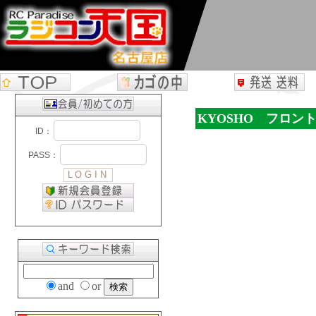
KYOSHO フロントボ
and
or