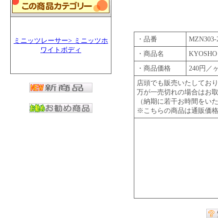
・品番
MZN303-
ミニッツレーサー> ミニッツホ
ワイトボディ
・商品名
KYOSH
・商品価格
240円／
店頭でも販売いたしてお
万が一売切れの場合はお
（納期に若干お時間をい
※こちらの商品は通販価