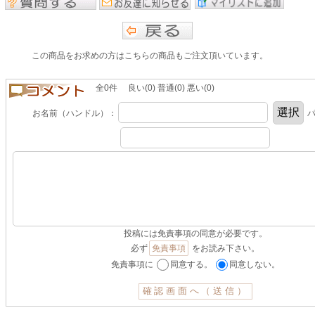
この商品をお求めの方はこちらの商品もご注文頂いています。
全0件 良い(0) 普通(0) 悪い(0)
お名前（ハンドル）：
パ
投稿には免責事項の同意が必要です。
必ず
免責事項
をお読み下さい。
免責事項に
同意する。
同意しない。