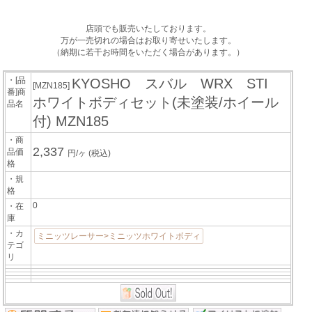
店頭でも販売いたしております。
万が一売切れの場合はお取り寄せいたします。
（納期に若干お時間をいただく場合があります。）
・[品
KYOSHO スバル WRX STI
[MZN185]
番]商
ホワイトボディセット(未塗装/ホイール
品名
付) MZN185
・商
2,337
品価
円/ヶ
(税込)
格
・規
格
0
・在
庫
・カ
ミニッツレーサー>ミニッツホワイトボディ
テゴ
リ