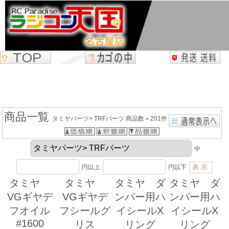
商品一覧
タミヤパーツ> TRFパーツ 商品数＝201件
中
円以上
円以下
タミヤ
タミヤ
タミヤ ダ
タミヤ ダ
VGギヤデ
VGギヤデ
ンパー用ハ
ンパー用ハ
フオイル
フシールグ
イシールX
イシールX
#1600
リス
リング
リング