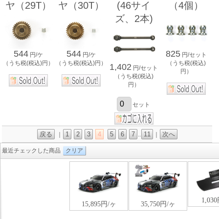
ヤ（29T）
ヤ（30T）
(46サイ
（4個）
ズ、2本)
544
544
825
円/ケ
円/ケ
円/セット
（うち税(税込)円）
（うち税(税込)円）
（うち税(税込)
1,402
円/セット
円）
（うち税(税込)
円）
セット
戻る
1
2
3
4
5
6
7
11
次へ
｜
..
｜
最近チェックした商品
クリア