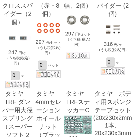
クロススパ
（赤・8
幅、2個）
パイダー (2
イダー（2
個）
個)
個）
297
円/セット
（うち税(税込)
297
円/セット
316
円/ヶ
円）
（うち税(税込)
（うち税(税込)円）
247
円）
円/ヶ
（うち税(税込)
ヶ
円）
セット
ヶ
タミヤ
タミヤ
タミヤ
タミヤ ボデ
TRF ダン
4mmセレ
TRFステ
ィ用スポンジ
パー用大径
ーション
ッカーC
テープセット
(20x230x2mm
スプリング
ホイール
1本、
（スーパー
ナット
20x230x3mm
ソフト 2
（ブラッ