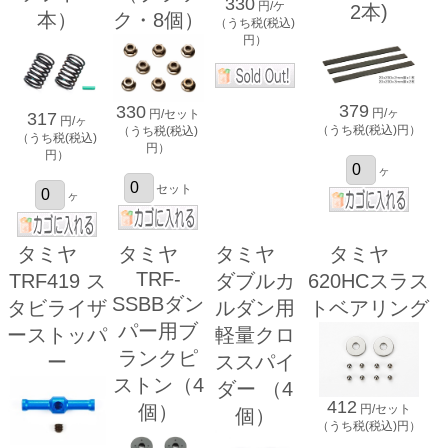
330
円/ケ
2本)
本）
ク・8個）
（うち税(税込)
円）
379
330
円/ヶ
円/セット
317
円/ヶ
（うち税(税込)円）
（うち税(税込)
（うち税(税込)
円）
円）
ヶ
セット
ヶ
タミヤ
タミヤ
タミヤ
タミヤ
TRF-
TRF419 ス
ダブルカ
620HCスラス
SSBBダン
タビライザ
ルダン用
トベアリング
パー用ブ
ーストッパ
軽量クロ
ランクピ
ー
ススパイ
ストン（4
ダー （4
412
個）
円/セット
個）
（うち税(税込)円）