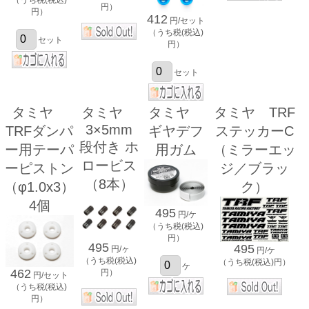
円）
円）
412
円/セット
（うち税(税込)
セット
円）
セット
タミヤ
タミヤ
タミヤ
タミヤ TRF
3×5mm
TRFダンパ
ギヤデフ
ステッカーC
段付き ホ
ー用テーパ
用ガム
（ミラーエッ
ロービス
ーピストン
ジ／ブラッ
（8本）
（φ1.0x3）
ク）
4個
495
円/ケ
（うち税(税込)
円）
495
495
円/ヶ
円/ケ
（うち税(税込)
（うち税(税込)円）
ケ
462
円）
円/セット
（うち税(税込)
円）