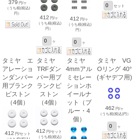
379
円/ヶ
セット
（うち税(税込)
円）
412
412
円/ヶ
円/ヶ
（うち税(税込)
（うち税(税込)
円）
円）
ヶ
ヶ
タミヤ エ
タミヤ
タミヤ
タミヤ VG
アレーショ
TRFダン
4mmアル
Oリング 40°
ンダンパー
パー用ブ
ミセレー
(ギヤデフ用)
用ブランク
ランクピ
ションホ
ピストン
ストン
イールナ
（4個）
（4個）
ット（ブ
462
円/ヶ
ルー・4
（うち税(税込)円）
個）
ヶ
412
円/セット
412
円/セット
（うち税(税込)
（うち税(税込)