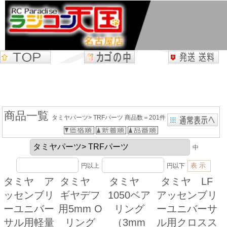
商品一覧
タミヤパーツ> TRFパーツ 商品数＝201件
中
円以上
円以下
タミヤ ア
タミヤ
タミヤ
タミヤ LF
ッセンブリ
ギヤデフ
1050ベア
アッセンブリ
ーユニバー
用5mm O
リング
ーユニバーサ
サル用軽量
リング
（3mm
ル用クロスス