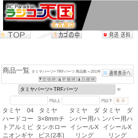
商品一覧
タミヤパーツ> TRFパーツ 商品数＝201件
中
円以上
円以下
タミヤ 04
タミヤ
タミヤ ダ
タミヤ ダ
ハードコー
3×8mmチ
ンパー用ハ
ンパー用ハ
トアルミピ
タンホロー
イシールX
イシールX
ニオンギヤ
ビス(2本)
リング
リング