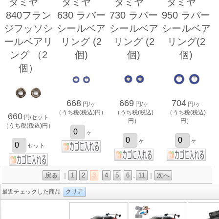
タミヤ
タミヤ
タミヤ
タミヤ
840フラン
630 ラバー
730 ラバー
950 ラバー
ジフッソシ
シールベア
シールベア
シールベア
ールベアリ
リング (2
リング (2
リング(2
ング （2
個)
個)
個)
個）
668
669
704
円/ヶ
円/ヶ
円/ヶ
（うち税(税込)円）
（うち税(税込)
（うち税(税込)
660
円/セット
円）
円）
（うち税(税込)円）
ヶ
ヶ
ヶ
セット
戻る
1
2
3
4
5
6
11
次へ
｜
..
｜
最近チェックした商品
クリア