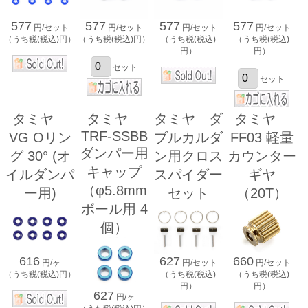
577
577
577
577
円/セット
円/セット
円/セット
円/セット
（うち税(税込)円）
（うち税(税込)円）
（うち税(税込)
（うち税(税込)
円）
円）
セット
セット
タミヤ
タミヤ
タミヤ ダ
タミヤ
TRF-SSBB
VG Oリン
ブルカルダ
FF03 軽量
ダンパー用
グ 30° (オ
ン用クロス
カウンター
キャップ
イルダンパ
スパイダー
ギヤ
（φ5.8mm
ー用)
セット
（20T）
ボール用 4
個）
616
627
660
円/ヶ
円/セット
円/セット
（うち税(税込)円）
（うち税(税込)
（うち税(税込)
円）
円）
627
円/ヶ