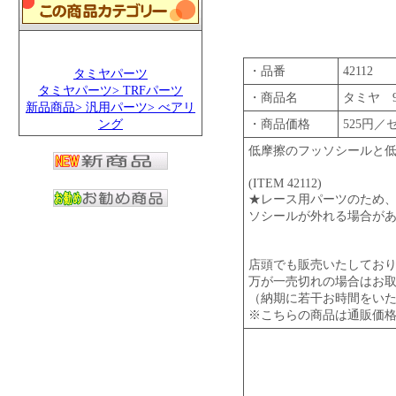
・品番
42112
タミヤパーツ
タミヤパーツ> TRFパーツ
・商品名
タミヤ 
新品商品> 汎用パーツ> べアリ
ング
・商品価格
525円／
低摩擦のフッソシールと
(ITEM 42112)
★レース用パーツのため
ソシールが外れる場合が
店頭でも販売いたしてお
万が一売切れの場合はお
（納期に若干お時間をい
※こちらの商品は通販価