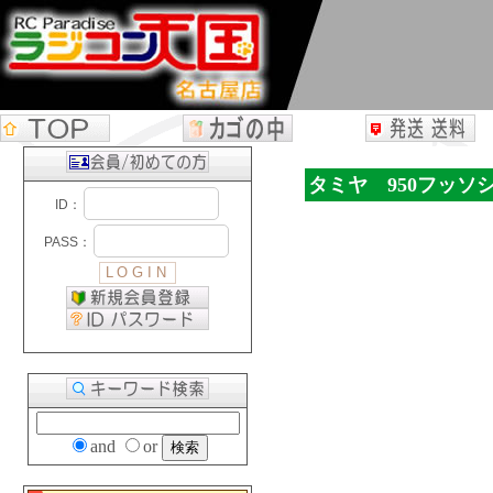
タミヤ 950フッソ
and
or