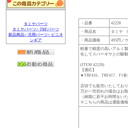
・品番
42228
タミヤパーツ
タミヤパーツ> TRFパーツ
・商品名
タミヤ 
新品商品> 汎用パーツ> ピニオ
ンギア
・商品価格
495円／
軽量で精度の高いアルミ
化してスパーギヤとの駆
(ITEM 42228)
【適応】
★TRF416、TRF417、
店頭でも販売いたしてお
万が一売切れの場合はお
（納期に若干お時間をい
※こちらの商品は通販価