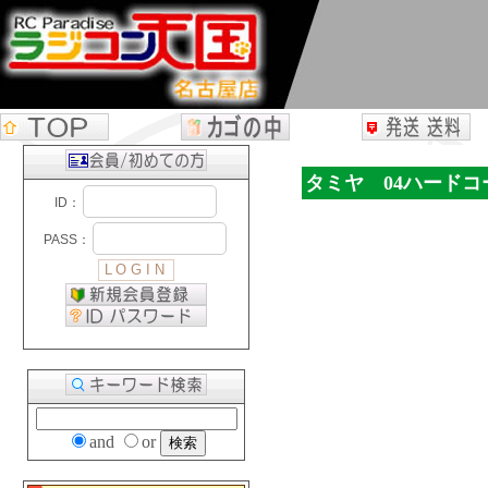
タミヤ 04ハードコ
and
or