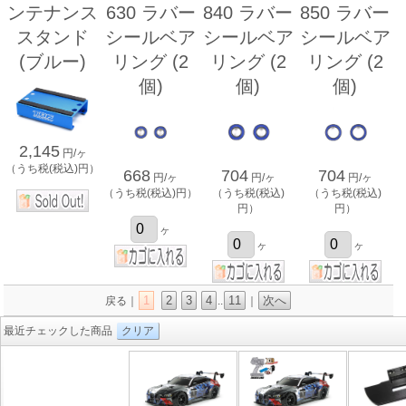
ンテナンス
630 ラバー
840 ラバー
850 ラバー
スタンド
シールベア
シールベア
シールベア
(ブルー)
リング (2
リング (2
リング (2
個)
個)
個)
2,145
円/ヶ
（うち税(税込)円）
668
704
704
円/ヶ
円/ヶ
円/ヶ
（うち税(税込)円）
（うち税(税込)
（うち税(税込)
円）
円）
ヶ
ヶ
ヶ
1
2
3
4
11
次へ
戻る｜
..
｜
最近チェックした商品
クリア