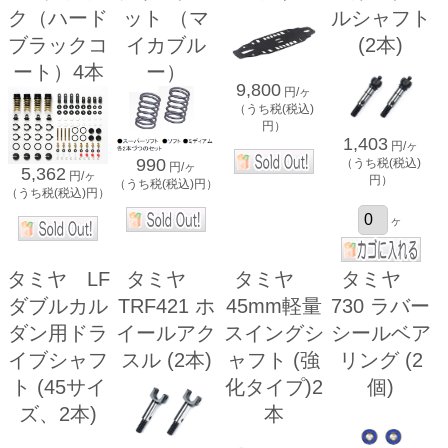
ク（ハード
ット （マ
ルシャフト
ブラックコ
イカブル
(2本)
ート）4本
ー）
9,800
円/ヶ
（うち税(税込)
円）
1,403
円/ヶ
990
（うち税(税込)
円/ヶ
5,362
円/ヶ
円）
（うち税(税込)円）
（うち税(税込)円）
ヶ
タミヤ LF
タミヤ
タミヤ
タミヤ
ダブルカル
TRF421 ホ
45mm軽量
730 ラバー
ダン用ドラ
イールアク
スイングシ
シールベア
イブシャフ
スル (2本)
ャフト (強
リング (2
ト (45サイ
化タイプ)2
個)
ズ、2本)
本