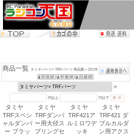
商品一覧
タミヤパーツ> TRFパーツ 商品数＝201件
中
円以上
円以下
タミヤ
タミヤ
タミヤ
タミヤ
TRFスペシ
TRFダンパ
TRF421ア
TRF421 ダ
ャルダンパ
ー用大径ス
ルミロワデ
ブルカルダ
ー ブラッ
プリングセ
ッキ
ン用アクス