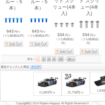
ット スク
ト スクリ
ルー・5
ルー・5
リュー(4本
ュー(4本
本）
本）
入)
入)
643
643
円/ヶ
円/ヶ
334
334
円/ヶ
円/ヶ
（うち税(税込)円）
（うち税(税込)円）
（うち税(税込)
（うち税(税込)
円）
円）
1
2
3
4
19
次へ
戻る｜
..
｜
最近チェックした商品
クリア
Copyright(c) 2014 Rajiten-Nagoya. All Rights Reserved.©