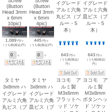
Screw
Screw
イグレード
イグレード
(Button
(Button
アルミ六角
アルミ六角
Head 3mm
Head 3mm
丸ビス（ブ
皿ビス（ブ
x 6mm
x 6mm
ルー・5
ルー・5
10pic)
4pic)
本）
本）
1,089
445
円/ヶ
円/ヶ
（うち税(税込)円）
（うち税(税込)円）
643
643
ヶ
ヶ
円/ヶ
円/ヶ
（うち税(税込)
（うち税(税込)
円）
円）
タミヤ
タミヤ
ヨコモ ア
ヨコモ ア
3x8mm ハ
3x8mm ハ
ルミ製
ルミ製
M3x6mm
M3x8mm
イグレード
イグレード
フラットヘ
ボタンヘッ
アルミ六角
アルミ六角
ッド ソケ
ド ソケッ
丸ビス（ブ
皿ビス（ブ