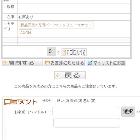
・規格
・在庫
在庫あり
・カテ
新品商品>汎用パーツ>スクリュー＆ナット
ゴリ
AXON
ヶ
この商品をお求めの方はこちらの商品もご注文頂いています。
全0件 良い(0) 普通(0) 悪い(0)
お名前（ハンドル）：
パ