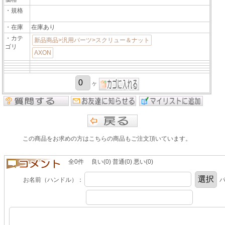
・規格
・在庫
在庫あり
・カテ
新品商品>汎用パーツ>スクリュー＆ナット
ゴリ
AXON
ヶ
この商品をお求めの方はこちらの商品もご注文頂いています。
全0件 良い(0) 普通(0) 悪い(0)
お名前（ハンドル）：
パ