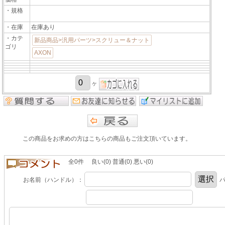
・規格
・在庫
在庫あり
・カテ
新品商品>汎用パーツ>スクリュー＆ナット
ゴリ
AXON
ヶ
この商品をお求めの方はこちらの商品もご注文頂いています。
全0件 良い(0) 普通(0) 悪い(0)
お名前（ハンドル）：
パ