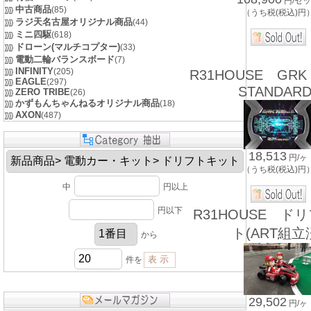
円/セ
中古商品
(85)
（うち税(税込)円
ラジ天名古屋オリジナル商品
(44)
ミニ四駆
(618)
ドローン(マルチコプター)
(33)
電動二輪バランスボード
(7)
INFINITY
(205)
R31HOUSE GRK 
EAGLE
(297)
STANDARD
ZERO TRIBE
(26)
かずもんちゃんねるオリジナル商品
(18)
AXON
(487)
18,513
円/ヶ
（うち税(税込)円
中
円以上
円以下
R31HOUSE ド
ト(ART組立
から
件を
29,502
円/ヶ