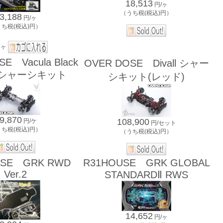
18,513
円/ヶ
（うち税(税込)円）
3,188
円/ヶ
うち税(税込)円）
ヶ
E Vacula Black
OVER DOSE Divall シャー
on シャーシキット
シキット(レッド)
9,870
108,900
円/ケ
円/セット
うち税(税込)円）
（うち税(税込)円）
USE GRK RWD
R31HOUSE GRK GLOBAL
Ver.2
STANDARDⅡ RWS
14,652
円/ヶ