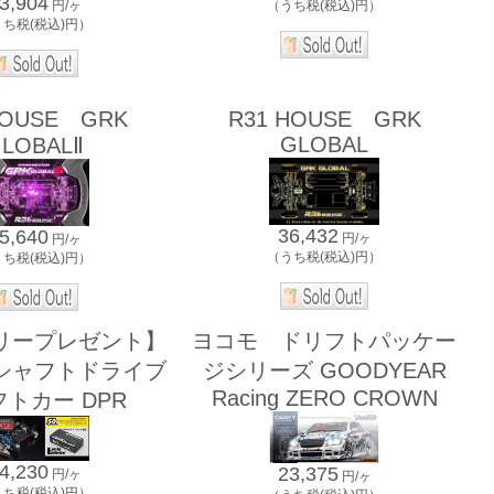
3,904
（うち税(税込)円）
円/ヶ
うち税(税込)円）
HOUSE GRK
R31 HOUSE GRK
GLOBAL
LOBALⅡ
36,432
5,640
円/ヶ
円/ヶ
（うち税(税込)円）
うち税(税込)円）
リープレゼント】
ヨコモ ドリフトパッケー
シャフトドライブ
ジシリーズ GOODYEAR
Racing ZERO CROWN
トカー DPR
4,230
23,375
円/ヶ
円/ヶ
うち税(税込)円）