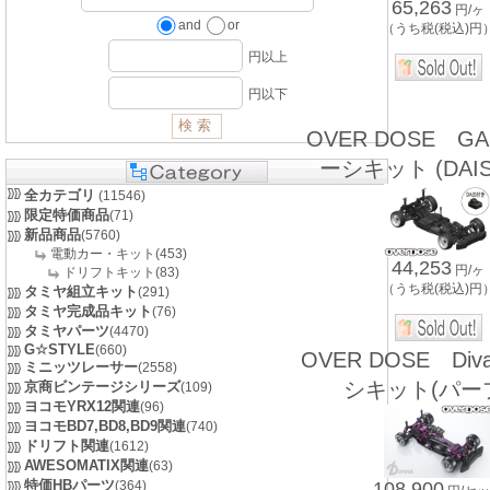
65,263
円/ヶ
and
or
（うち税(税込)円
円以上
円以下
OVER DOSE G
ーシキット (DAIS
全カテゴリ
(11546)
限定特価商品
(71)
新品商品
(5760)
電動カー・キット(453)
44,253
円/ヶ
ドリフトキット(83)
（うち税(税込)円
タミヤ組立キット
(291)
タミヤ完成品キット
(76)
タミヤパーツ
(4470)
G☆STYLE
(660)
OVER DOSE Div
ミニッツレーサー
(2558)
シキット(パー
京商ビンテージシリーズ
(109)
ヨコモYRX12関連
(96)
ヨコモBD7,BD8,BD9関連
(740)
ドリフト関連
(1612)
AWESOMATIX関連
(63)
特価HBパーツ
108,900
(364)