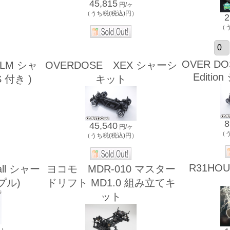
45,815
円/ヶ
）
（うち税(税込)円）
2
（
OVER DOS
ALM シャ
OVERDOSE XEX シャーシ
Editi
 付き )
キット
8
45,540
円/ヶ
（
）
（うち税(税込)円）
R31HO
all シャー
ヨコモ MDR-010 マスター
プル)
ドリフト MD1.0 組み立てキ
ット