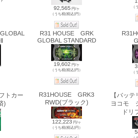
1
ット
）
（
92,565
円/ヶ
（うち税(税込)円）
GLOBAL
R31 HOUSE GRK
R31
GLOBAL STANDARD
Ⅱ
G
19,602
円/ヶ
3
（うち税(税込)円）
（
）
R31HOUSE GRK3
リフトカー
【バッテ
RWD(ブラック)
済)
ヨコモ 
ドリフ
122,223
円/ヶ
（うち税(税込)円）
5
（