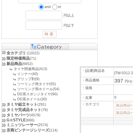
and
or
円以上
円以下
全カテゴリ
(12022)
限定特価商品
(71)
新品商品
(6652)
タイヤ関連商品(413)
・[品番]商品名
[TW-0312-
インナー(40)
グリップ剤(9)
397
・商品価格
円/
ツーリング用タイヤ(55)
・規格
ツーリング用ホイール(54)
DD系スポンジタイヤ(90)
0
・在庫
DD系ホイール(30)
タミヤ組立キット
・カテゴリ
(291)
新品商品
タミヤ完成品キット
(76)
新品商品
タミヤパーツ
(4579)
G☆STYLE
(666)
ミニッツレーサー
(2574)
京商ビンテージシリーズ
(114)