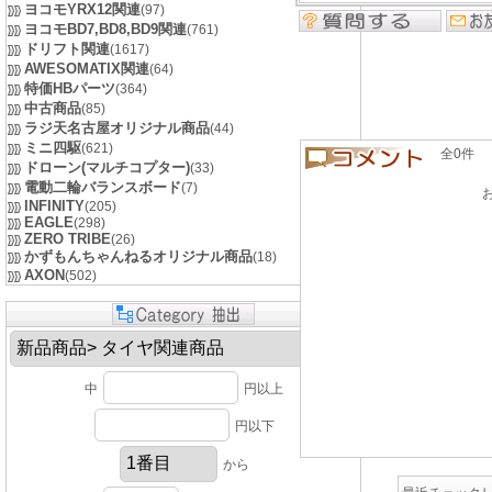
ヨコモYRX12関連
(97)
ヨコモBD7,BD8,BD9関連
(761)
ドリフト関連
(1617)
AWESOMATIX関連
(64)
特価HBパーツ
(364)
中古商品
(85)
ラジ天名古屋オリジナル商品
(44)
ミニ四駆
(621)
全0件 良い
ドローン(マルチコプター)
(33)
電動二輪バランスボード
(7)
INFINITY
(205)
EAGLE
(298)
ZERO TRIBE
(26)
かずもんちゃんねるオリジナル商品
(18)
AXON
(502)
中
円以上
円以下
から