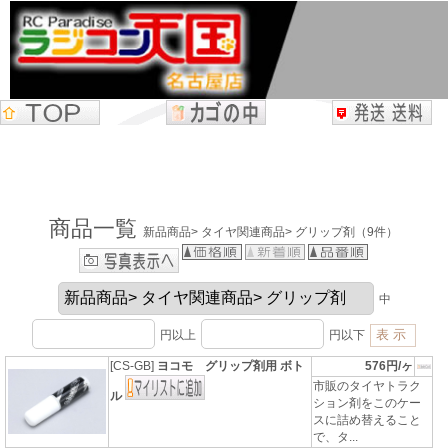
商品一覧
新品商品> タイヤ関連商品> グリップ剤（9件）
中
円以上
円以下
[CS-GB]
ヨコモ グリップ剤用 ボト
576円/ヶ
市販のタイヤトラク
ル
ション剤をこのケー
スに詰め替えること
で、タ...