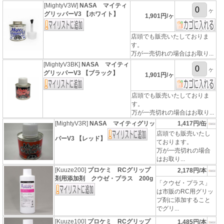
[MightyV3W]
NASA マイティ
ヶ
グリッパーV3 【ホワイト】
1,901円/ヶ
店頭でも販売いたしておりま
す。
万が一売切れの場合はお取り...
[MightyV3BK]
NASA マイティ
ヶ
グリッパーV3 【ブラック】
1,901円/ヶ
店頭でも販売いたしておりま
す。
万が一売切れの場合はお取り...
[MightyV3R]
NASA マイティグリッ
1,417円/缶
店頭でも販売いたし
パーV3 【レッド】
ております。
万が一売切れの場合
はお取り...
[Kuuze200]
プロケミ RCグリップ
2,178円/本
剤用添加剤 クウゼ・プラス 200g
「クウゼ・プラス」
は市販のRC用グリッ
プ剤に添加すること
でグリ...
[Kuuze100]
プロケミ RCグリップ
1,485円/本