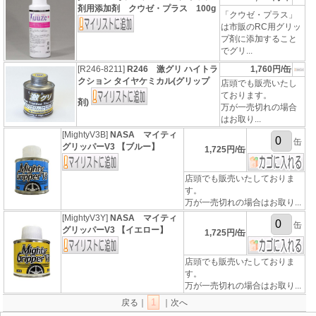
剤用添加剤 クウゼ・プラス 100g
「クウゼ・プラス」
は市販のRC用グリッ
プ剤に添加すること
でグリ...
[R246-8211]
R246 激グリ ハイトラ
1,760円/缶
クション タイヤケミカル(グリップ
店頭でも販売いたし
ております。
剤)
万が一売切れの場合
はお取り...
[MightyV3B]
NASA マイティ
缶
グリッパーV3 【ブルー】
1,725円/缶
店頭でも販売いたしておりま
す。
万が一売切れの場合はお取り...
[MightyV3Y]
NASA マイティ
缶
グリッパーV3 【イエロー】
1,725円/缶
店頭でも販売いたしておりま
す。
万が一売切れの場合はお取り...
1
戻る｜
｜次へ