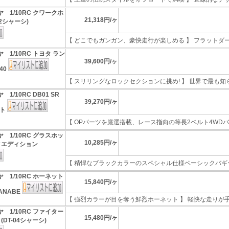
 1/10RC クワークホ
21,318円/ヶ
02シャーシ)
【 どこでもガンガン、豪快走行が楽しめる 】 フラットダート
 1/10RC トヨタ ラン
39,600円/ヶ
40
【 スリリングなロックセクションに挑め! 】 世界で最も知られ
 1/10RC DB01 SR
39,270円/ヶ
ット
【 OPパーツを厳選搭載、レース指向の等長2ベルト4WDバギー
 1/10RC グラスホッ
10,285円/ヶ
クエディション
【 精悍なブラックカラーのスペシャル仕様ベーシックバギー 】
 1/10RC ホーネット
15,840円/ヶ
TANABE
【 強烈カラーが目を奪う鮮烈ホーネット 】 軽快な走りが手軽
 1/10RC ファイター
15,480円/ヶ
DT-04シャーシ)