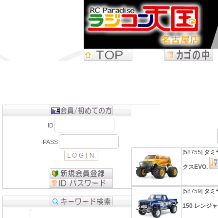
ID
PASS
[58755]
タミヤ
クスEVO.
[58759]
タミヤ
150 レンジャ