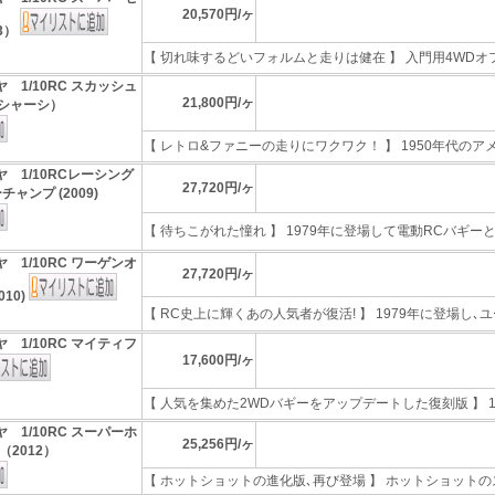
20,570円/ヶ
3）
【 切れ味するどいフォルムと走りは健在 】 入門用4WDオフロ
 1/10RC スカッシュ
21,800円/ヶ
2シャーシ）
【 レトロ&ファニーの走りにワクワク！ 】 1950年代のアメリ
ヤ 1/10RCレーシング
27,720円/ヶ
ャンプ (2009)
【 待ちこがれた憧れ 】 1979年に登場して電動RCバギーとい
 1/10RC ワーゲンオ
27,720円/ヶ
10)
【 RC史上に輝くあの人気者が復活! 】 1979年に登場し､ユー
 1/10RC マイティフ
17,600円/ヶ
【 人気を集めた2WDバギーをアップデートした復刻版 】 198
 1/10RC スーパーホ
25,256円/ヶ
2012）
【 ホットショットの進化版､再び登場 】 ホットショットのス