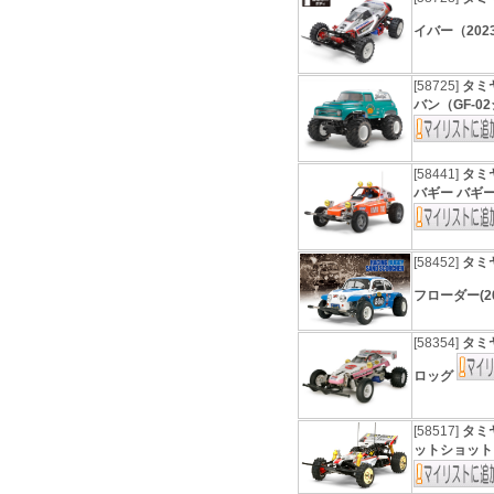
イバー（202
[58725]
タミヤ
バン（GF-0
[58441]
タミ
バギー バギーチ
[58452]
タミヤ
フローダー(20
[58354]
タミヤ
ロッグ
[58517]
タミヤ
ットショット（