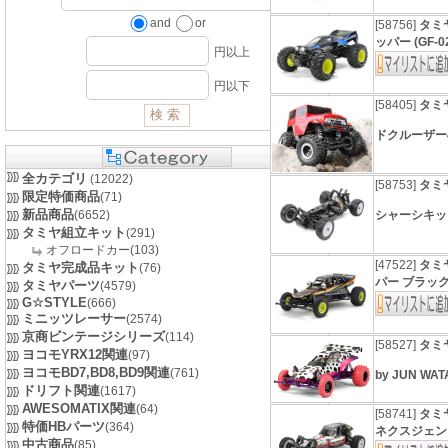
and
or
[58756]
タミヤ
ッパー (GF-
円以上
円以下
[58405]
タミヤ
ドクルーザー
全カテゴリ
(12022)
[58753]
タミヤ
限定特価商品
(71)
新品商品
(6652)
シャーシキ
タミヤ組立キット
(291)
オフロードカー(103)
[47522]
タミヤ
タミヤ完成品キット
(76)
パー ブラッ
タミヤパーツ
(4579)
G☆STYLE
(666)
ミニッツレーサー
(2574)
京商ビンテージシリーズ
(114)
[58527]
タミヤ
ヨコモYRX12関連
(97)
ヨコモBD7,BD8,BD9関連
(761)
by JUN WA
ドリフト関連
(1617)
AWESOMATIX関連
(64)
[58741]
タミヤ
特価HBパーツ
(364)
ネクスジェン (
中古商品
(85)