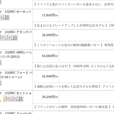
【 ドイツで人気のファイターバギーを進化させた、次世代バー
 1/10RC ホーネット
17,820円/ヶ
【 足まわりをグレードアップした40周年記念モデル 】 1984
 1/10RC アタックバ
18,300円/ヶ
【 ミリタリールックが迫力の軽快2輪駆動バギー 】 軍用高速
 1/10RC 4WDレーシ
54,560円/ヶ
ンテ (2011)
【 新たな伝説が走り出す! 】 1988年当時､タミヤのもてる技
 1/10RC フォード バ
22,440円/ヶ
CC-02シャーシ)
【 過酷な砂漠レースを制した記念モデルを再現 】 アメリカ車
 1/10RC ホットショ
20,240円/ヶ
4）
【 ブラックボディが精悍、高性能4WDバギーの進化形 】 198
 1/10RC スーパーセ