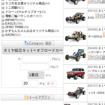
ラジ天名古屋オリジナル商品
(44)
ミニ四駆
(621)
[58742]
タミヤ
ドローン(マルチコプター)
(33)
電動二輪バランスボード
(7)
EVO.
INFINITY
(205)
EAGLE
(298)
ZERO TRIBE
(26)
[58496]
タミヤ
かずもんちゃんねるオリジナル商品
(18)
AXON
(502)
ギー(2011)
[58489]
タミヤ
ングバギー アバ
中
円以上
円以下
[58736]
タミヤ
ハ ブロンコ (
から
件を
[58737]
タミヤ
ットII（202
[58728]
タミヤ