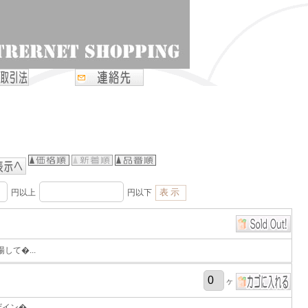
円以上
円以下
して�...
ヶ
ン�...