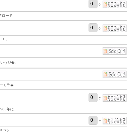
ヶ
ード...
ヶ
...
うジ�...
モラ�...
ヶ
3年に...
ヶ
ペシ...