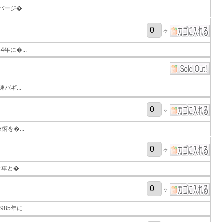
ジ�...
ヶ
年に�...
バギ...
ヶ
術を�...
ヶ
と�...
ヶ
5年に...