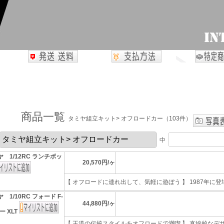
商品一覧
タミヤ組立キット> オフロードカー（103件）
中
 1/12RC ランチボッ
20,570円/ヶ
【 オフロードに連れ出して、気軽に遊ぼう 】 1987年に登場
 1/10RC フォード F-
44,880円/ヶ
ー XLT
【 王道の伝統スタイルをオフロードで満喫 】 直線的なデザイ