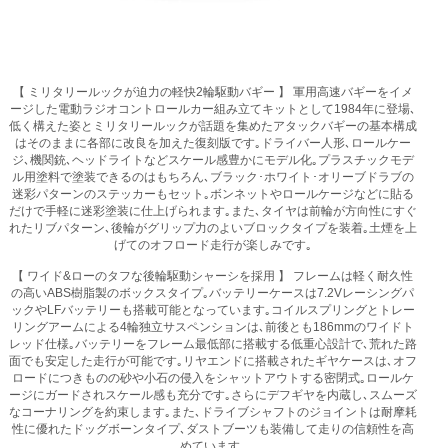
【 ミリタリールックが迫力の軽快2輪駆動バギー 】 軍用高速バギーをイメ
ージした電動ラジオコントロールカー組み立てキットとして1984年に登場､
低く構えた姿とミリタリールックが話題を集めたアタックバギーの基本構成
はそのままに各部に改良を加えた復刻版です｡ドライバー人形､ロールケー
ジ､機関銃､ヘッドライトなどスケール感豊かにモデル化｡プラスチックモデ
ル用塗料で塗装できるのはもちろん､ブラック･ホワイト･オリーブドラブの
迷彩パターンのステッカーもセット｡ボンネットやロールケージなどに貼る
だけで手軽に迷彩塗装に仕上げられます｡また､タイヤは前輪が方向性にすぐ
れたリブパターン､後輪がグリップ力のよいブロックタイプを装着｡土煙を上
げてのオフロード走行が楽しみです｡
【 ワイド&ローのタフな後輪駆動シャーシを採用 】 フレームは軽く耐久性
の高いABS樹脂製のボックスタイプ｡バッテリーケースは7.2Vレーシングパ
ックやLFバッテリーも搭載可能となっています｡コイルスプリングとトレー
リングアームによる4輪独立サスペンションは､前後とも186mmのワイドト
レッド仕様｡バッテリーをフレーム最低部に搭載する低重心設計で､荒れた路
面でも安定した走行が可能です｡リヤエンドに搭載されたギヤケースは､オフ
ロードにつきものの砂や小石の侵入をシャットアウトする密閉式｡ロールケ
ージにガードされスケール感も充分です｡さらにデフギヤを内蔵し､スムーズ
なコーナリングを約束します｡また､ドライブシャフトのジョイントは耐摩耗
性に優れたドッグボーンタイプ､ダストブーツも装備して走りの信頼性を高
めています｡