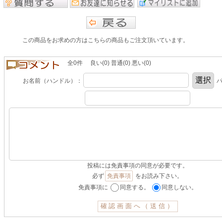
この商品をお求めの方はこちらの商品もご注文頂いています。
全0件 良い(0) 普通(0) 悪い(0)
お名前（ハンドル）：
パ
投稿には免責事項の同意が必要です。
必ず
免責事項
をお読み下さい。
免責事項に
同意する。
同意しない。