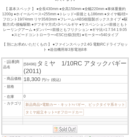
【 基本スペック 】 ●全長430mm ●全高150mm ●全幅220mm ●車体重量約
1200g ●ホイールベース=255mm ●トレッド=前後とも186mm ●タイヤ幅/径=
フロント19/74mm リヤ35/83mm ●フレーム=ABS樹脂製ボックスタイプ ●駆
動方式=後輪駆動 ●デフギヤ方式=3ベベルギヤ ●サスペンション=前後ともト
レーリングアーム ●ダンパー=前後ともフリクション ●ギヤ比=1:7.54 1:9.05
●スピードコントローラー=ESC仕様(別売) ●モーター=540タイプ
【 別にお求めいただくもの 】 ●ファインスペック2.4G 電動RCドライブセッ
ト ●送信機用単3形電池8本
・[品番]商
タミヤ 1/10RC アタックバギー
[58496]
品名
(2011)
18,300
・商品価格
円/ヶ
(税込)
・規格
0
・在庫
・カテゴリ
新品商品>電動カー・キット>バギー、ビックタイヤ系キット
タミヤ組立キット>オフロードカー